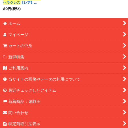
ヘラクレス
【レア】
{WPP3-JP007}《融
80
円
(税込)
合》
特集
:
ホーム
絞り込む
マイページ
カートの中身
新弾特集
ご利用案内
当サイトの画像やデータの利用について
最近チェックしたアイテム
新着商品：遊戯王
問い合わせ
特定商取引法表示