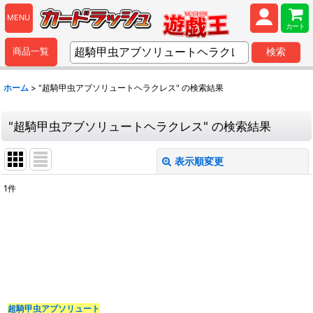
MENU
カート
商品一覧
検索
ホーム
>
"超騎甲虫アブソリュートヘラクレス"
の
検索結果
"超騎甲虫アブソリュートヘラクレス"
の
検索結果
表示順変更
閉じる
1
件
商品検索
:
表示数
:
並び順
:
超騎甲虫アブソリュート
カテゴリ
: