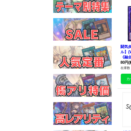
闘気
ル】{W
《融
80円
(
在庫数 