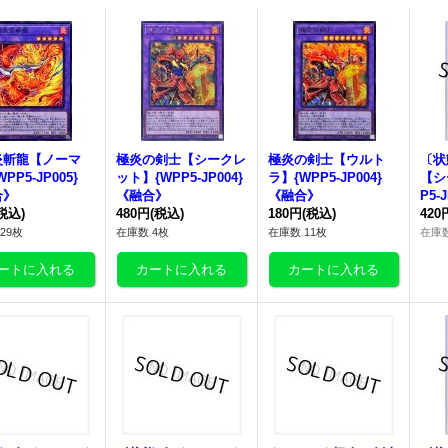
炎斬龍
【ノーマ
極炎の剣士【シークレ
極炎の剣士【ウルト
〔状
PP5-JP005}
ット】{WPP5-JP004}
ラ】{WPP5-JP004}
【シ
合》
《融合》
《融合》
P5-
税込)
480円
(税込)
180円
(税込)
420
29枚
在庫数 4枚
在庫数 11枚
在庫数