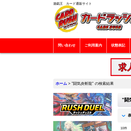
遊戯王 カード通販サイト
問い合わせ
ご利用案内
状態表記
ホーム
>
"闘気炎斬龍"
の
検索結果
"闘
10
件