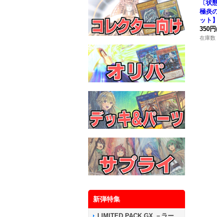
〔状態
極炎
ット】
P00
350円
在庫数 
新弾特集
LIMITED PACK GX －ラー