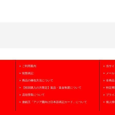
ご利用案内
当サイ
状態表記
メール
商品の梱包方法について
全商品
【初回購入の方限定】返品・返金制度について
特定商
店頭受取について
プライ
遊戯王「アジア圏向け日本語表記カード」について
個人情