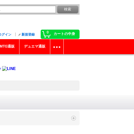
0
カートの中身
ログイン
新規登録
MTG通販
デュエマ通販