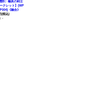
態B〕極炎の剣士
ークレット】{WP
JP004}《融合》
円
(税込)
 ×