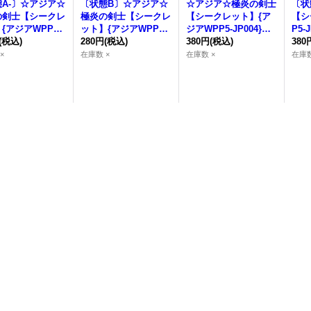
A-〕☆アジア☆
〔状態B〕☆アジア☆
☆アジア☆極炎の剣士
〔状
の剣士【シークレ
極炎の剣士【シークレ
【シークレット】{ア
【シ
{アジアWPP5-J
ット】{アジアWPP5-J
ジアWPP5-JP004}
P5-
4}《融合》
(税込)
P004}《融合》
280円
(税込)
《融合》
380円
(税込)
380
×
在庫数 ×
在庫数 ×
在庫数