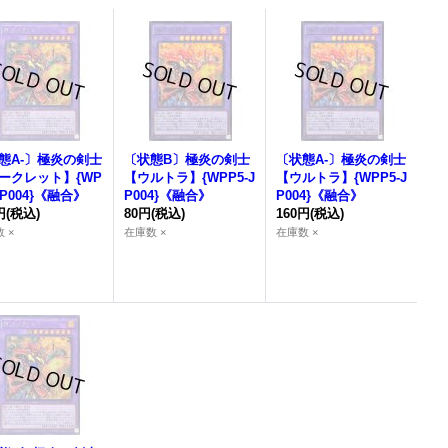
態A-〕極炎の剣士
〔状態B〕極炎の剣士
〔状態A-〕極炎の剣士
ークレット】{WP
【ウルトラ】{WPP5-J
【ウルトラ】{WPP5-J
JP004}《融合》
P004}《融合》
P004}《融合》
円
(税込)
80円
(税込)
160円
(税込)
 ×
在庫数 ×
在庫数 ×