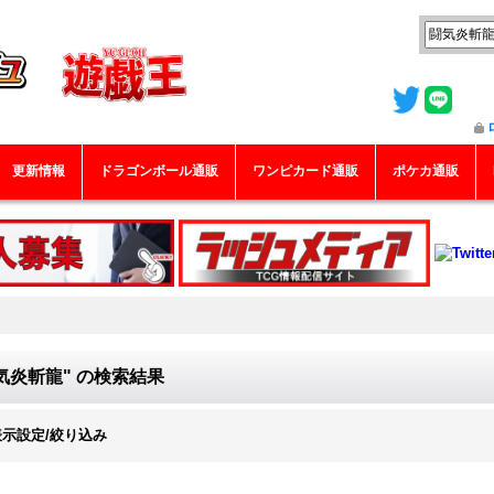
更新情報
ドラゴンボール通販
ワンピカード通販
ポケカ通販
気炎斬龍"
の
検索結果
表示設定/絞り込み