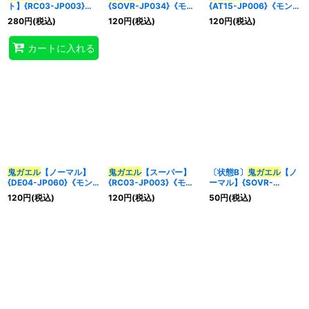
ト】{RC03-JP003}
{SOVR-JP034}《モン
{AT15-JP006}《モンス
《モンスター》
スター》
ター》
280
円
(税込)
120
円
(税込)
120
円
(税込)
特集
:
カートに入れる
絞り込む
鬼ガエル
【ノーマル】
鬼ガエル
【スーパー】
〔状態B〕
鬼ガエル
【ノ
{DE04-JP060}《モン
{RC03-JP003}《モン
ーマル】{SOVR-
スター》
スター》
JP034}《モンスター》
120
円
(税込)
120
円
(税込)
50
円
(税込)