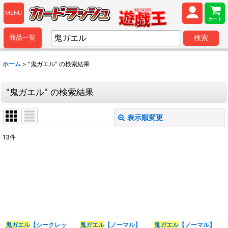
MENU
カート
商品一覧
検索
ホーム
>
"鬼ガエル"
の
検索結果
"鬼ガエル"
の
検索結果
表示順変更
閉じる
13
件
商品検索
:
表示数
:
並び順
:
鬼ガエル
【シークレッ
鬼ガエル
【ノーマル】
鬼ガエル
【ノーマル】
カテゴリ
: