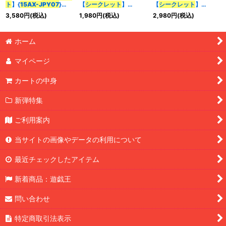
ト
】{
15AX-JPY07
}
【
シークレット
】
【
シークレット
】
《モンスター》
{
15AX-JPY07
}《モン
{
15AX-JPY07
}《モン
3,580
円
(税込)
1,980
円
(税込)
2,980
円
(税込)
スター》
スター》
特集
:
ホーム
絞り込む
マイページ
カートの中身
新弾特集
ご利用案内
当サイトの画像やデータの利用について
最近チェックしたアイテム
新着商品：遊戯王
問い合わせ
特定商取引法表示