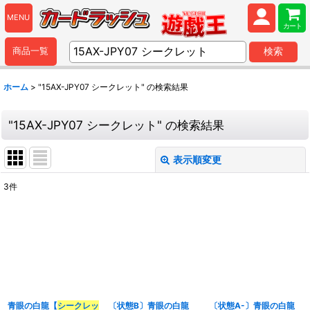
MENU
カート
商品一覧
検索
ホーム
>
"15AX-JPY07 シークレット"
の
検索結果
"15AX-JPY07 シークレット"
の
検索結果
表示順変更
閉じる
3
件
商品検索
:
表示数
:
並び順
:
青眼の白龍【
シークレッ
〔状態B〕青眼の白龍
〔状態A-〕青眼の白龍
カテゴリ
: