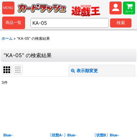
MENU
カート
商品一覧
検索
ホーム
>
"KA-05"
の
検索結果
"KA-05"
の
検索結果
表示順変更
閉じる
3
件
商品検索
:
表示数
:
並び順
:
Blue-
〔状態A-〕Blue-
〔状態B〕Blue-
カテゴリ
: