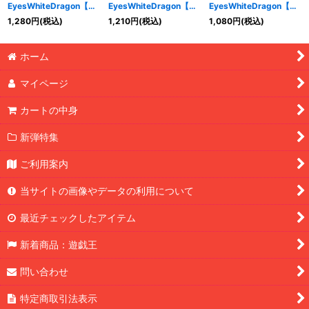
EyesWhiteDragon【ノ
EyesWhiteDragon【ノ
EyesWhiteDragon【ノ
ーマル】{
KA-05
}《モ
ーマル】{
KA-05
}《モ
ーマル】{
KA-05
}《モ
1,280
円
(税込)
1,210
円
(税込)
1,080
円
(税込)
ンスター》
ンスター》
ンスター》
特集
:
ホーム
絞り込む
マイページ
カートの中身
新弾特集
ご利用案内
当サイトの画像やデータの利用について
最近チェックしたアイテム
新着商品：遊戯王
問い合わせ
特定商取引法表示