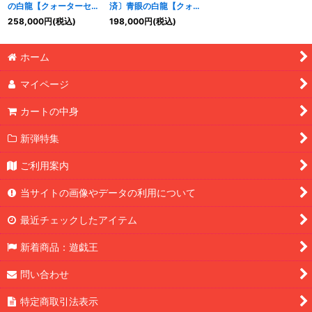
の白龍【クォーターセン
済〕青眼の白龍【クォー
チュリーシークレット】
ターセンチュリーシーク
258,000
円
(税込)
198,000
円
(税込)
{
QCPC-JP001
}《モン
レット】{
QCPC-
特集
:
スター》
JP001
}《モンスター》
ホーム
絞り込む
マイページ
カートの中身
新弾特集
ご利用案内
当サイトの画像やデータの利用について
最近チェックしたアイテム
新着商品：遊戯王
問い合わせ
特定商取引法表示