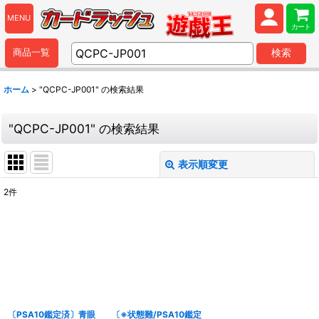
MENU
カート
商品一覧
検索
ホーム
>
"QCPC-JP001"
の
検索結果
"QCPC-JP001"
の
検索結果
表示順変更
閉じる
2
件
商品検索
:
表示数
:
並び順
:
〔PSA10鑑定済〕青眼
〔※状態難/PSA10鑑定
カテゴリ
: