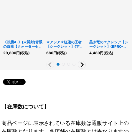
〔状態A-〕(未開封)青眼
☆アジア☆紅蓮の王者
黒き竜のエクレシア【シ
の白龍【クォーターセン
【シークレット】{アジ
ークレット】{BPRO-
チュリーシークレット】
アBLZD-JP036}《シン
JP041}《シンクロ》
29,800
円
(税込)
680
円
(税込)
4,480
円
(税込)
{NYC1-JP001}《モンス
クロ》
ター》
【在庫数について】
商品ページに表示されている在庫数は通販サイト上の
在庫数となります。各店舗の在庫数とは異なりますの