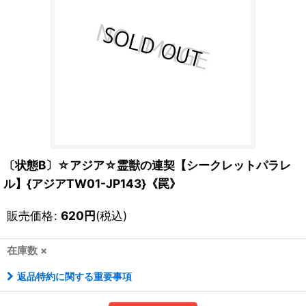
〔状態B〕☆アジア☆霊獣の連契【シークレットパラレ
ル】{アジアTW01-JP143}《罠》
販売価格
:
620
円
(税込)
在庫数 ×
返品特約に関する重要事項