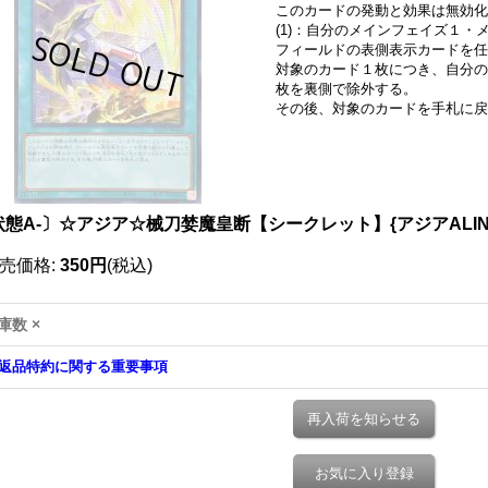
このカードの発動と効果は無効化
(1)：自分のメインフェイズ１
フィールドの表側表示カードを任
対象のカード１枚につき、自分の
枚を裏側で除外する。
その後、対象のカードを手札に戻
状態A-〕☆アジア☆械刀婪魔皇断【シークレット】{アジアALIN-
売価格
:
350円
(税込)
庫数 ×
返品特約に関する重要事項
再入荷を知らせる
お気に入り登録