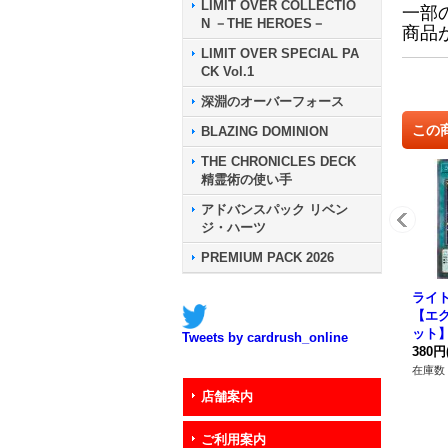
LIMIT OVER COLLECTIO
一部
N －THE HEROES－
商品
LIMIT OVER SPECIAL PA
CK Vol.1
深淵のオーバーフォース
この
BLAZING DOMINION
THE CHRONICLES DECK
精霊術の使い手
アドバンスパック リベン
ジ・ハーツ
PREMIUM PACK 2026
ライ
【エ
ット】{
Tweets by cardrush_online
《魔
380円
在庫数 
店舗案内
ご利用案内