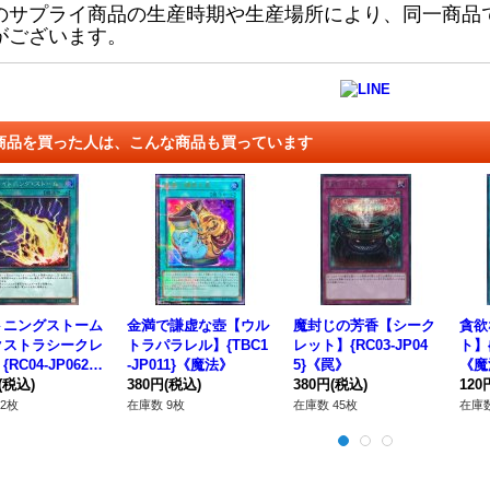
のサプライ商品の生産時期や生産場所により、同一商品
がございます。
商品を買った人は、こんな商品も買っています
トニングストーム
金満で謙虚な壺【ウル
魔封じの芳香【シーク
貪欲
クストラシークレ
トラパラレル】{TBC1
レット】{RC03-JP04
ト】{
RC04-JP062}
-JP011}《魔法》
5}《罠》
《魔
法》
(税込)
380円
(税込)
380円
(税込)
120
2枚
在庫数 9枚
在庫数 45枚
在庫数