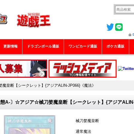
更新情報
ドラゴンボール通販
ワンピカード通販
ポケカ通販
魔皇断【シークレット】{アジアALIN-JP066}《魔法》
態A-〕☆アジア☆械刀婪魔皇断【シークレット】{アジアALIN-J
械刀婪魔皇断
通常魔法