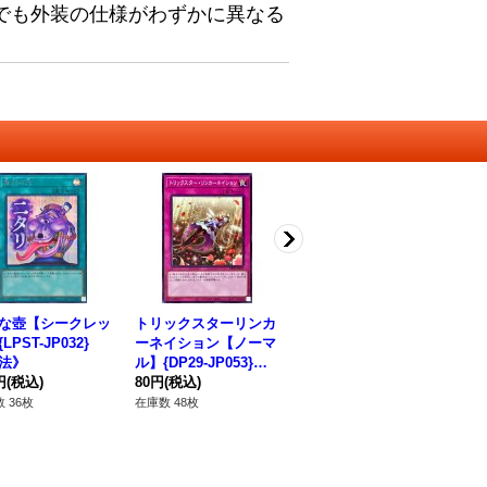
でも外装の仕様がわずかに異なる
な壺【シークレッ
トリックスターリンカ
転輪のスフィンクス
W
LPST-JP032}
ーネイション【ノーマ
【ノーマル】{DOOD-J
ーマ
法》
ル】{DP29-JP053}
P028}《モンスター》
2
円
(税込)
《罠》
80円
(税込)
30円
(税込)
12
 36枚
在庫数 48枚
在庫数 35枚
在庫