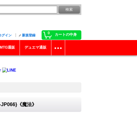
0
カートの中身
ログイン
新規登録
MTG通販
デュエマ通販
P066}《魔法》