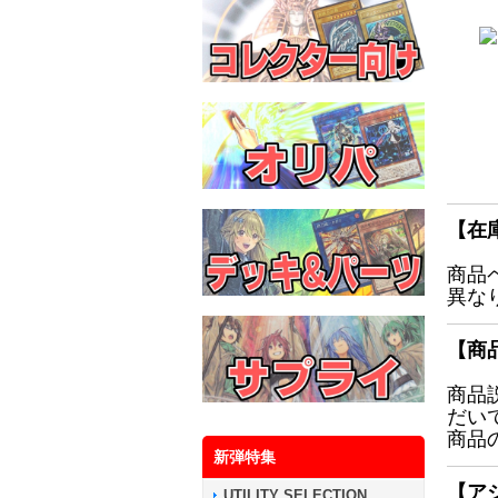
【在
商品
異な
【商
商品
だい
商品
新弾特集
【ア
UTILITY SELECTION