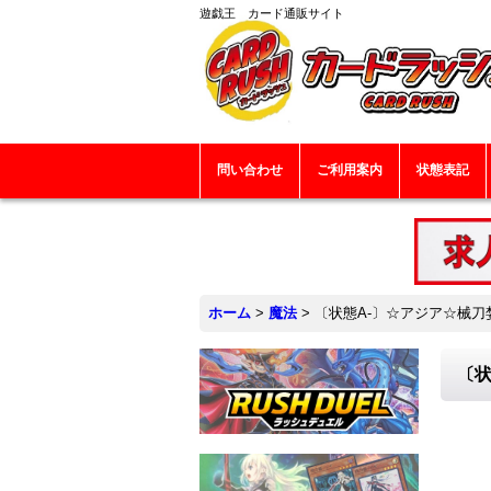
遊戯王 カード通販サイト
問い合わせ
ご利用案内
状態表記
ホーム
>
魔法
>
〔状態A-〕☆アジア☆械刀婪
〔状