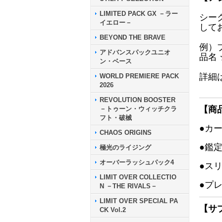
LIMITED PACK GX －ラー
シー
イエロー－
して
BEYOND THE BRAVE
例）
アドバンスパックユニオ
品名
ン・ベース
詳細
WORLD PREMIERE PACK
2026
REVOLUTION BOOSTER
【商
－トゥーン・ウィッチクラ
フト・破械
●カ
CHAOS ORIGINS
●鑑
極光のライジング
オーバーラッシュパック4
●ス
LIMIT OVER COLLECTIO
●プ
N －THE RIVALS－
LIMIT OVER SPECIAL PA
【サ
CK Vol.2