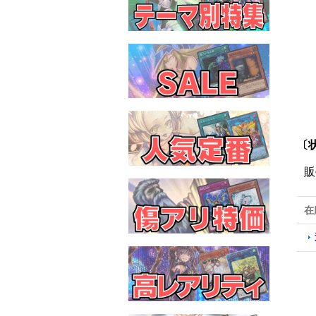
〔
販
在