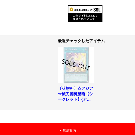
最近チェックしたアイテム
〔状態A-〕☆アジア
☆械刀婪魔皇断【シ
ークレット】{アジ
アALIN-JP066}《魔
法》
店舗案内