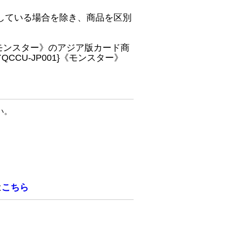
している場合を除き、商品を区別
}《モンスター》のアジア版カード商
CU-JP001}《モンスター》
い。
は
こちら