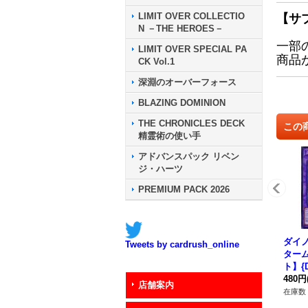
LIMIT OVER COLLECTIO
【サ
N －THE HEROES－
一部
LIMIT OVER SPECIAL PA
商品
CK Vol.1
深淵のオーバーフォース
BLAZING DOMINION
THE CHRONICLES DECK
この
精霊術の使い手
アドバンスパック リベン
ジ・ハーツ
PREMIUM PACK 2026
ダイ
Tweets by cardrush_online
ター
ト】{D
《融
480円
店舗案内
在庫数 