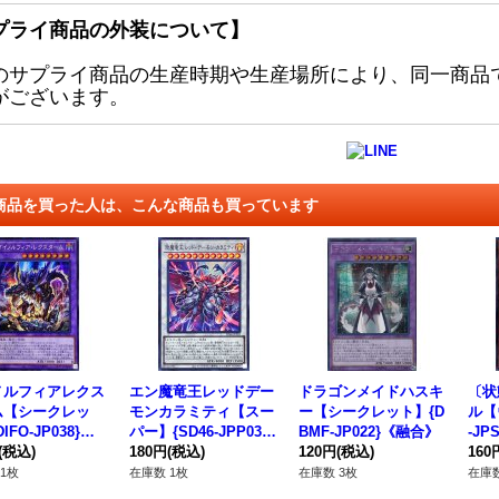
プライ商品の外装について】
のサプライ商品の生産時期や生産場所により、同一商品
がございます。
商品を買った人は、こんな商品も買っています
ノルフィアレクス
エン魔竜王レッドデー
ドラゴンメイドハスキ
〔状
ム【シークレッ
モンカラミティ【スー
ー【シークレット】{D
ル【
IFO-JP038}
パー】{SD46-JPP03}
BMF-JP022}《融合》
-J
合》
(税込)
《シンクロ》
180円
(税込)
120円
(税込)
ー》
160
1枚
在庫数 1枚
在庫数 3枚
在庫数