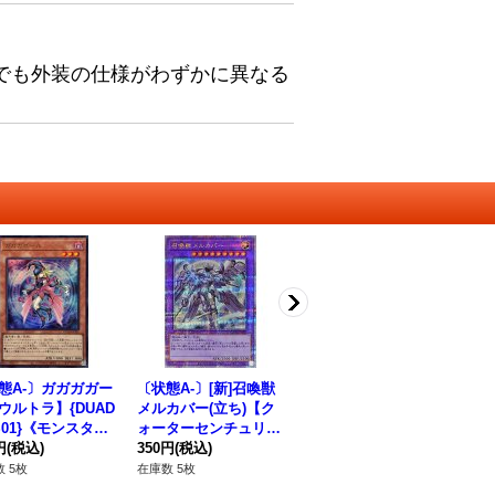
でも外装の仕様がわずかに異なる
態A-〕ガガガガー
〔状態A-〕[新]召喚獣
〔状態A-〕ジアライバ
夢
ウルトラ】{DUAD
メルカバー(立ち)【ク
ルサイバース@イグニ
【レ
PS01}《モンスタ
ォーターセンチュリー
スター【レリーフ】{E
P0
円
(税込)
シークレット】{QCA
350円
(税込)
TCO-JP050}《リン
260円
(税込)
12
C-JP057}《融合》
ク》
 5枚
在庫数 5枚
在庫数 1枚
在庫