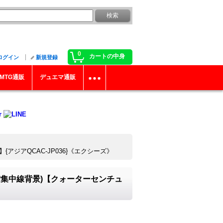
0
カートの中身
ログイン
新規登録
MTG通販
デュエマ通販
ジアQCAC-JP036}《エクシーズ》
紫集中線背景)【クォーターセンチュ