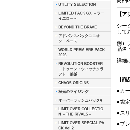
商品
UTILITY SELECTION
LIMITED PACK GX －ラー
【ア
イエロー－
シー
BEYOND THE BRAVE
して
アドバンスパックユニオ
ン・ベース
例）
品名
WORLD PREMIERE PACK
2026
詳細
REVOLUTION BOOSTER
－トゥーン・ウィッチクラ
フト・破械
【商
CHAOS ORIGINS
●カ
極光のライジング
オーバーラッシュパック4
●鑑
LIMIT OVER COLLECTIO
●ス
N －THE RIVALS－
LIMIT OVER SPECIAL PA
●プ
CK Vol.2