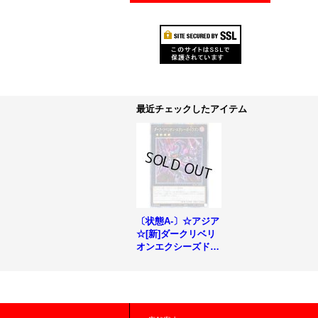
最近チェックしたアイテム
〔状態A-〕☆アジア
☆[新]ダークリベリ
オンエクシーズドラ
ゴン(紫集中線背景)
【クォーターセンチ
ュリーシークレッ
ト】{アジアQCAC-J
P036}《エクシー