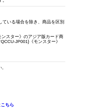
す。
している場合を除き、商品を区別
}《モンスター》のアジア版カード商
CU-JP001}《モンスター》
い。
は
こちら