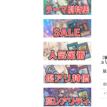
〔
ュリ
販
在