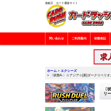
遊戯王 カード通販サイト
問い合わせ
ご利用案内
状態表記
ホーム
>
エクシーズ
>
〔状態A-〕☆アジア☆[新]ダークリベリオ
〔状
リー