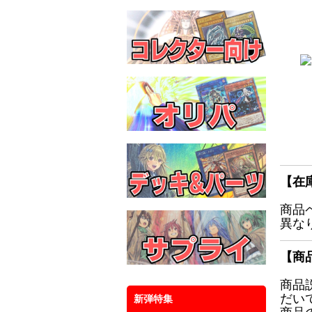
【在
商品
異な
【商
商品
だい
新弾特集