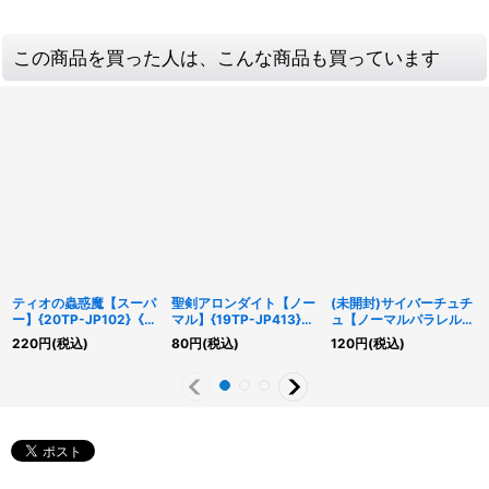
この商品を買った人は、こんな商品も買っています
ティオの蟲惑魔【スーパ
聖剣アロンダイト【ノー
(未開封)サイバーチュチ
ー】{20TP-JP102}《モ
マル】{19TP-JP413}
ュ【ノーマルパラレル】
ンスター》
《魔法》
{RD/ECG1-JP004}
220
円
(税込)
80
円
(税込)
120
円
(税込)
《RDモンスター》