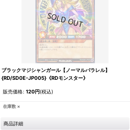
ブラックマジシャンガール【ノーマルパラレル】
{RD/SD0E-JP005}《RDモンスター》
販売価格
:
120
円
(税込)
在庫数 ×
商品詳細