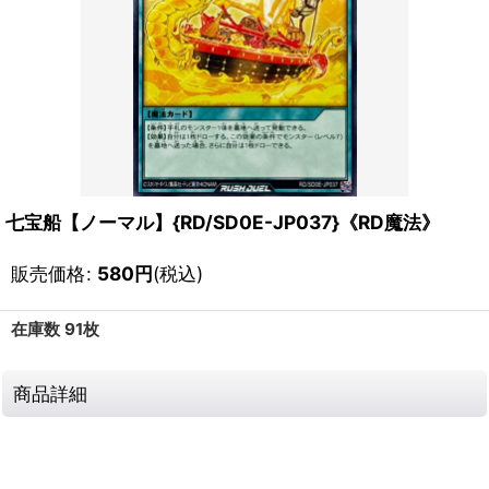
七宝船【ノーマル】{RD/SD0E-JP037}《RD魔法》
販売価格
:
580
円
(税込)
在庫数 91枚
商品詳細