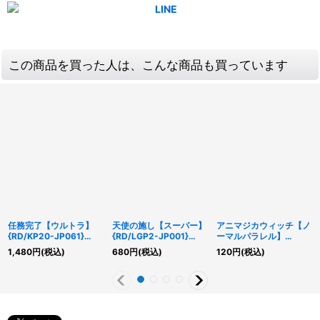
この商品を買った人は、こんな商品も買っています
任務完了【ウルトラ】
天使の施し【スーパー】
アニマジカウィッチ【ノ
{RD/KP20-JP061}
{RD/LGP2-JP001}
ーマルパラレル】
《RD罠》
《RD魔法》
{RD/TB02-JP070}
1,480
円
(税込)
680
円
(税込)
120
円
(税込)
《RDモンスター》