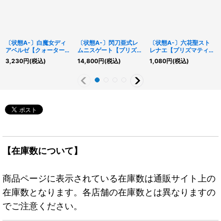
〔状態A-〕白魔女ディ
〔状態A-〕閃刀亜式レ
〔状態A-〕六花聖スト
アベルゼ【クォーターセ
ムニスゲート【プリズマ
レナエ【プリズマティッ
ンチュリーシークレッ
ティックシークレット】
クシークレット】
3,230
円
(税込)
14,800
円
(税込)
1,080
円
(税込)
ト】{ALIN-JP012}《モ
{DUAD-JP069}《魔
{ROTD-JP046}《エク
ンスター》
法》
シーズ》
【在庫数について】
商品ページに表示されている在庫数は通販サイト上の
在庫数となります。各店舗の在庫数とは異なりますの
でご注意ください。