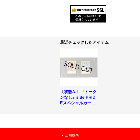
最近チェックしたアイテム
〔状態A-〕『トーク
ンなし』side:PRID
Eスペシャルカード
セット(青眼の白龍&
真紅眼の黒竜)【-】
{-}《その他》
店舗案内