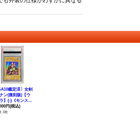
でも外装の仕様がわずかに異なる
SA10鑑定済〕女剣
ナン(復刻版)【ウ
ラ】{-}《モンスタ
,000円
(税込)
 3枚