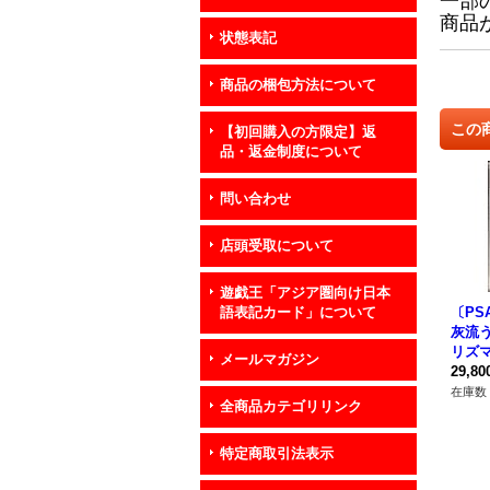
一部
商品
状態表記
商品の梱包方法について
この
【初回購入の方限定】返
品・返金制度について
問い合わせ
店頭受取について
遊戯王「アジア圏向け日本
〔PS
語表記カード」について
灰流う
リズ
メールマガジン
レット】
29,8
6}《
在庫数 
全商品カテゴリリンク
特定商取引法表示