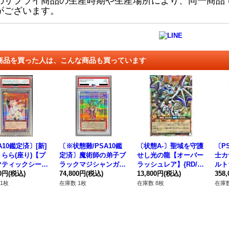
のサプライ商品の生産時期や生産場所により、同一商品
がございます。
商品を買った人は、こんな商品も買っています
A10鑑定済〕[新]
〔※状態難/PSA10鑑
〔状態A-〕聖域を守護
〔P
らら(座り)【プ
定済〕魔術師の弟子ブ
せし光の龍【オーバー
士カ
マティックシーク
ラックマジシャンガー
ラッシュレア】{RD/W
ルト
{PAC1-JP01
00円
(税込)
ル【クォーターセンチ
74,800円
(税込)
C24-JPR01}《RDモン
13,800円
(税込)
ー》
358
モンスター》
ュリーシークレット】
スター》
1枚
在庫数 1枚
在庫数 8枚
在庫数
{ALIN-JP004}《モン
スター》