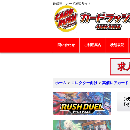
遊戯王 カード通販サイト
問い合わせ
ご利用案内
状態表記
ホーム
>
コレクター向け
>
高価レアカード
〔状
《