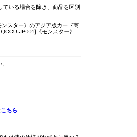
している場合を除き、商品を区別
}《モンスター》のアジア版カード商
CU-JP001}《モンスター》
い。
は
こちら