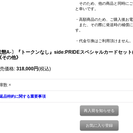
そのため、他の商品と同時にご
と幸いです。
・高額商品のため、ご購入後お電
また、その際に発送時の補償に
す。
・代金引換はご利用頂けません。
状態A-〕『トークンなし』side:PRIDEスペシャルカードセッ
}《その他》
売価格
:
318,000円
(税込)
庫数 ×
返品特約に関する重要事項
再入荷を知らせる
お気に入り登録