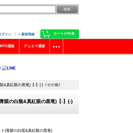
0
カートの中身
ログイン
新規登録
MTG通販
デュエマ通販
龍&真紅眼の黒竜)【-】{-}《その他》
青眼の白龍&真紅眼の黒竜)【-】{-}
セット(青眼の白龍&真紅眼の黒竜)