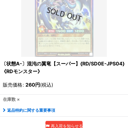
〔状態A-〕混沌の翼竜【スーパー】{RD/SD0E-JPS04}
《RDモンスター》
販売価格
:
260
円
(税込)
在庫数 ×
返品特約に関する重要事項
再入荷を知らせる