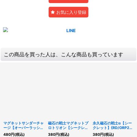
お気に入り登録
この商品を買った人は、こんな商品も買っています
マグネットサンダーチャ
磁石の戦士マグネットプ
永久磁石の戦士α【シー
ージ【オーバーラッシュ
ロトリオン【シークレッ
クレット】{RD/ORP2-
レア】{RD/ORP2-
ト】{RD/ORP2-JP028}
JP032}《RDモンスタ
480
円
(税込)
380
円
(税込)
380
円
(税込)
JP035}《RD魔法》
《RDモンスター》
ー》