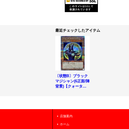
最近チェックしたアイテム
〔状態B〕ブラック
マジシャン(6正面/陣
背景)【クォーター
センチュリーシーク
レット】{QCAC-JP
018}《モンスター》
店舗案内
ホーム