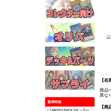
【在
商品
異な
新弾特集
【商
LIMITED PACK GX －ラー