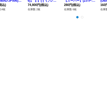
BAD-JP006}
6)』【-】{-}《プレイ
【スーパー】{23TP-J
{DB
ンスター》
税込)
マット》
74,800円
(税込)
P402}《魔法》
280円
(税込)
スタ
160
14枚
在庫数 2枚
在庫数 6枚
在庫数