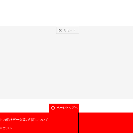
リセット
ページトップへ
トの価格データ等の利用について
マガジン