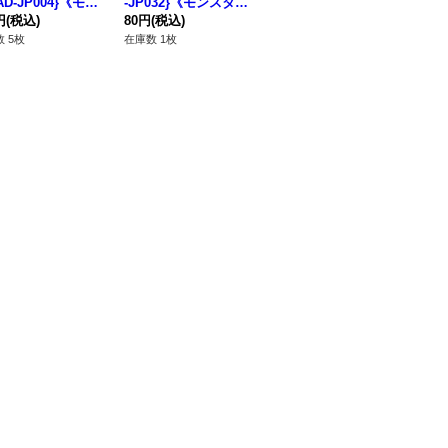
AD-JP004}《モン
-JP032}《モンスタ
OS-JP024}《モンスタ
ト
ー》
円
(税込)
ー》
80円
(税込)
ー》
180円
(税込)
-J
78
ー
 5枚
在庫数 1枚
在庫数 15枚
在庫