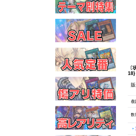
〔
1
販
在
数