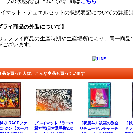
リーブの状態表記についての詳細は
こちら
レイマット・デュエルセットの状態表記についての詳細
プライ商品の外装について】
のサプライ商品の生産時期や生産場所により、同一商品
がございます。
商品を買った人は、こんな商品も買っています
A-〕RACEファ
プレイマット『ラーの
〔状態A-〕祝福の教会
〔状
エンジン【スーパ
翼神竜(日本選手権202
リチューアルチャーチ
ドラ