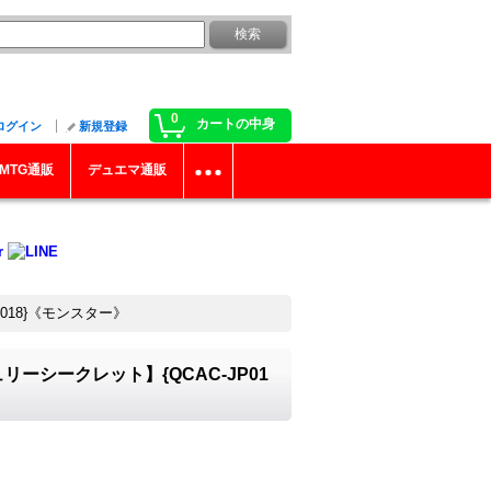
0
カートの中身
ログイン
新規登録
MTG通販
デュエマ通販
018}《モンスター》
ーシークレット】{QCAC-JP01