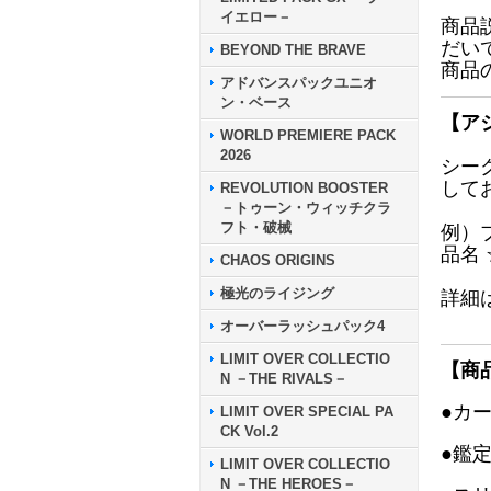
イエロー－
商品
だい
BEYOND THE BRAVE
商品
アドバンスパックユニオ
ン・ベース
【ア
WORLD PREMIERE PACK
2026
シー
して
REVOLUTION BOOSTER
－トゥーン・ウィッチクラ
フト・破械
例）
品名
CHAOS ORIGINS
極光のライジング
詳細
オーバーラッシュパック4
LIMIT OVER COLLECTIO
【商
N －THE RIVALS－
●カ
LIMIT OVER SPECIAL PA
CK Vol.2
●鑑
LIMIT OVER COLLECTIO
N －THE HEROES－