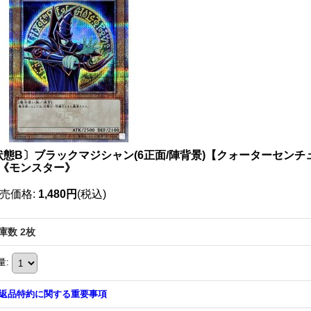
状態B〕ブラックマジシャン(6正面/陣背景)【クォーターセンチュ
8}《モンスター》
売価格
:
1,480円
(税込)
庫数 2枚
量
:
返品特約に関する重要事項