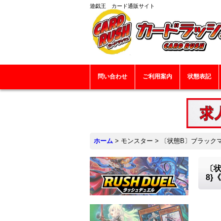
遊戯王 カード通販サイト
問い合わせ
ご利用案内
状態表記
ホーム
>
モンスター
>
〔状態B〕ブラックマ
〔状
8}