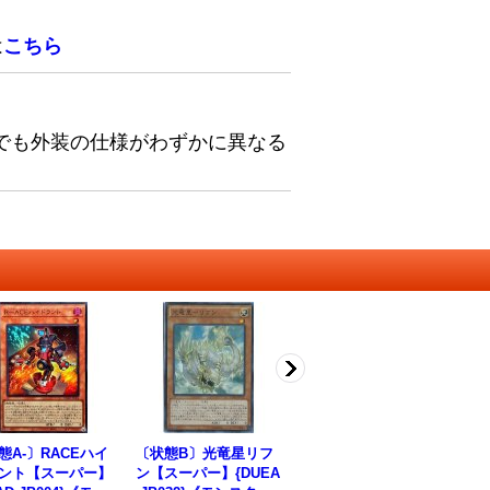
は
こちら
でも外装の仕様がわずかに異なる
態A-〕RACEハイ
〔状態B〕光竜星リフ
宝竜星セフィラフウシ
〔
ント【スーパー】
ン【スーパー】{DUEA
【シークレット】{CR
リ