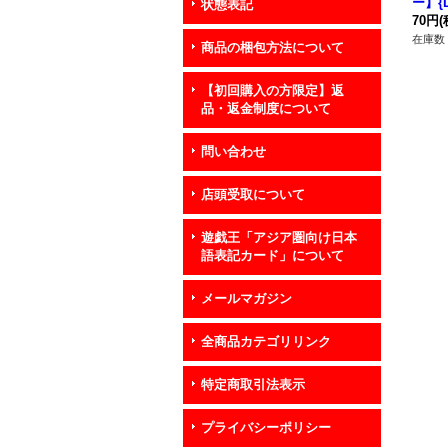
ー】{D
状態表記
《モ
70円
(
在庫数 
商品の梱包方法について
【初回購入の方限定】返
品・返金制度について
問い合わせ
店頭受取について
遊戯王「アジア圏向け日本
語表記カード」について
メールマガジン
全商品カテゴリリンク
特定商取引法表示
プライバシーポリシー