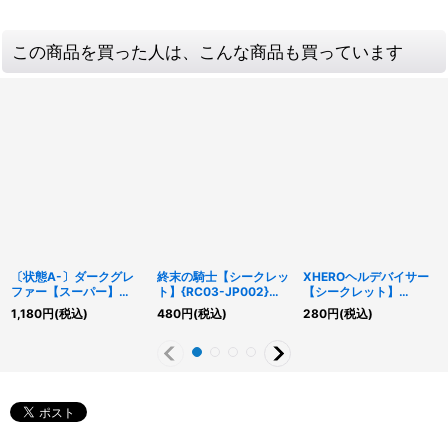
この商品を買った人は、こんな商品も買っています
〔状態A-〕ダークグレ
終末の騎士【シークレッ
XHEROヘルデバイサー
ファー【スーパー】
ト】{RC03-JP002}
【シークレット】
{19SP-JP603}《モンス
《モンスター》
{QCCU-JP186}《リン
1,180
円
(税込)
480
円
(税込)
280
円
(税込)
ター》
ク》