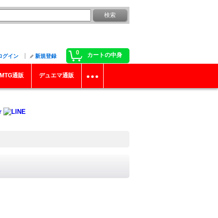
0
カートの中身
ログイン
新規登録
MTG通販
デュエマ通販