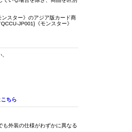
している場合を除き、商品を区別
}《モンスター》のアジア版カード商
CU-JP001}《モンスター》
い。
は
こちら
でも外装の仕様がわずかに異なる