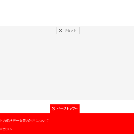
リセット
ページトップへ
トの価格データ等の利用について
マガジン