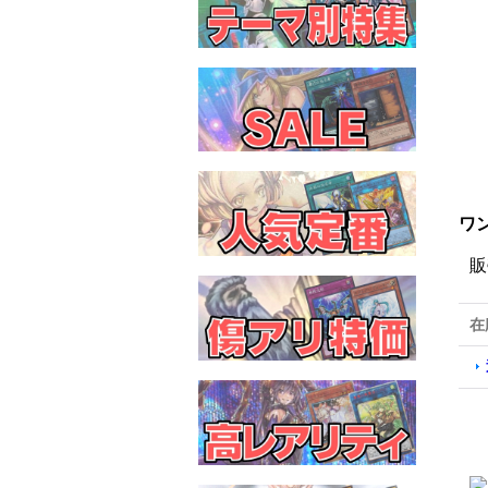
ワン
販
在