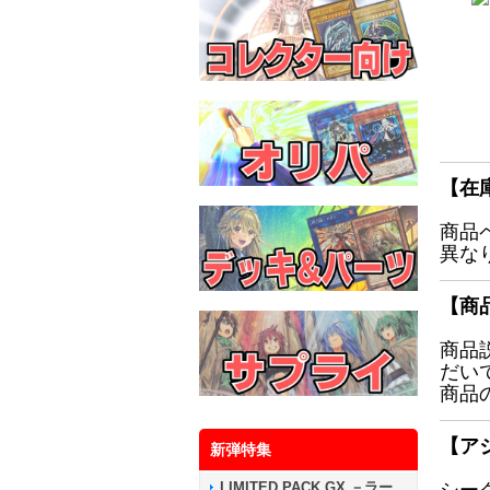
【在
商品
異な
【商
商品
だい
商品
【ア
新弾特集
LIMITED PACK GX －ラー