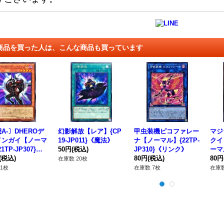
商品を買った人は、こんな商品も買っています
A-〕DHEROデ
幻影解放【レア】{CP
甲虫装機ピコファレー
マジ
インガイ【ノーマ
19-JP011}《魔法》
ナ【ノーマル】{22TP-
クイ
1TP-JP307}
50円
(税込)
JP310}《リンク》
ーマル
ンスター》
(税込)
80円
(税込)
6}
80円
在庫数 20枚
1枚
在庫数 7枚
在庫数