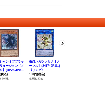
シャンオブブラッ
虫忍ハガクレミノ【ノ
変幻【ノーマル】{PH
エ
リュージョン【ノ
ーマル】{24TP-JP111}
NI-JP071}《魔法》
【ノ
】{DP23-JP00
《リンク》
80円
(税込)
P
《モンスター》
(税込)
180円
(税込)
12
在庫数 39枚
 104枚
在庫数 20枚
在庫