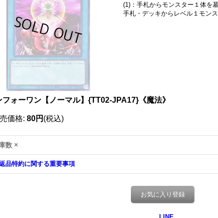
(1)：手札からモンスター１体を
手札・デッキからレベル１モンス
フォーワン【ノーマル】{TT02-JPA17}《魔法》
売価格
:
80円
(税込)
庫数 ×
返品特約に関する重要事項
お気に入り登録