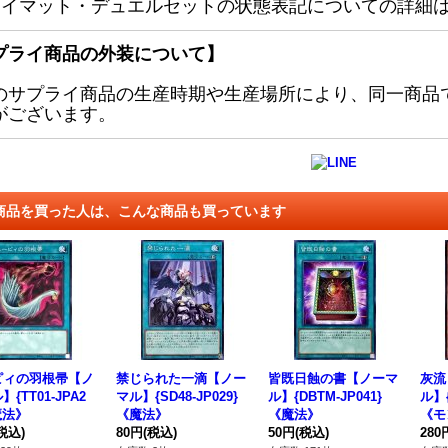
レイマット・デュエルセットの状態表記についての詳細
プライ商品の外装について】
のサプライ商品の生産時期や生産場所により、同一商品
がございます。
商品を買った人は、こんな商品も買っています
ピィの羽根帚【ノ
禁じられた一滴【ノー
皆既日蝕の書【ノーマ
灰流
{TT01-JPA2
マル】{SD48-JP029}
ル】{DBTM-JP041}
ル】{
魔法》
《魔法》
《魔法》
《モ
税込)
80円
(税込)
50円
(税込)
280