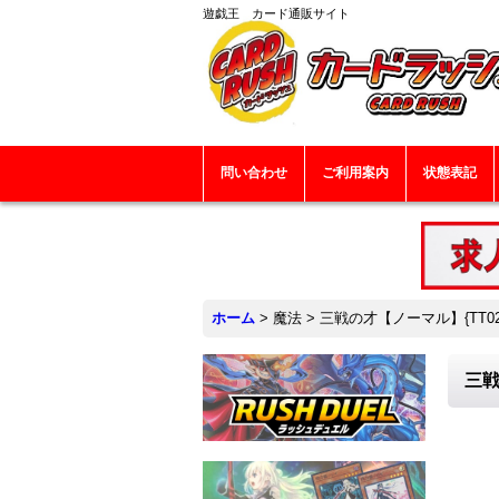
遊戯王 カード通販サイト
問い合わせ
ご利用案内
状態表記
ホーム
>
魔法
>
三戦の才【ノーマル】{TT02
三戦