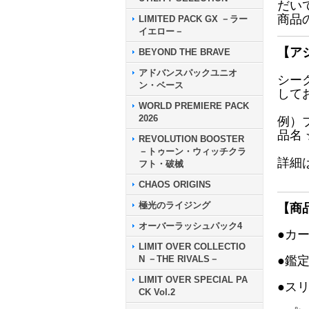
だい
商品
LIMITED PACK GX －ラー
イエロー－
【ア
BEYOND THE BRAVE
アドバンスパックユニオ
シー
ン・ベース
して
WORLD PREMIERE PACK
2026
例）
品名
REVOLUTION BOOSTER
－トゥーン・ウィッチクラ
詳細
フト・破械
CHAOS ORIGINS
極光のライジング
【商
オーバーラッシュパック4
●カ
LIMIT OVER COLLECTIO
N －THE RIVALS－
●鑑
LIMIT OVER SPECIAL PA
●ス
CK Vol.2