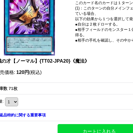
このカード名のカードは１ターン
(1)：このターンの自分メイン
ている場合、
以下の効果から１つを選択して発
●自分は２枚ドローする。
●相手フィールドのモンスター１
得る。
●相手の手札を確認し、その中か
の才【ノーマル】{TT02-JPA20}《魔法》
売価格
:
120円
(税込)
庫数 71枚
量
:
返品特約に関する重要事項