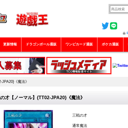
更新情報
ドラゴンボール通販
ワンピカード通販
ポケカ通販
-JPA20}《魔法》
の才【ノーマル】{TT02-JPA20}《魔法》
三戦の才
通常魔法