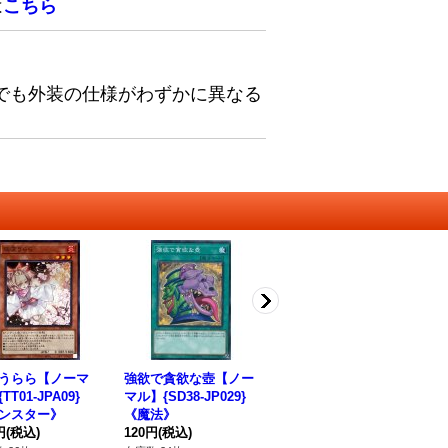
は
こちら
でも外装の仕様がわずかに異なる
うらら【ノーマ
強欲で貪欲な壺【ノー
無限泡影【ノーマル】
灰
TT01-JPA09}
マル】{SD38-JP029}
{TT02-JPB22}《罠》
ル】
ンスター》
《魔法》
380円
(税込)
《
円
(税込)
120円
(税込)
28
在庫数 1枚