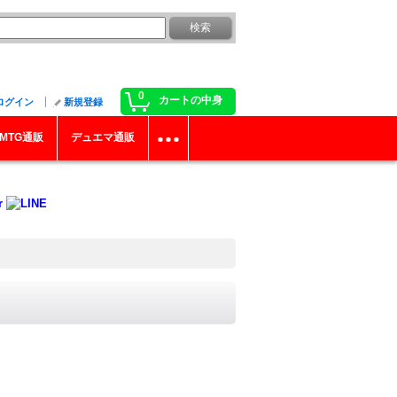
0
カートの中身
ログイン
新規登録
MTG通販
デュエマ通販