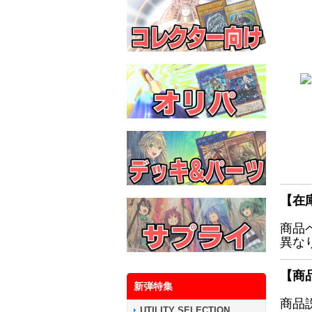
【在
商品
異な
【商
新弾特集
商品
UTILITY SELECTION