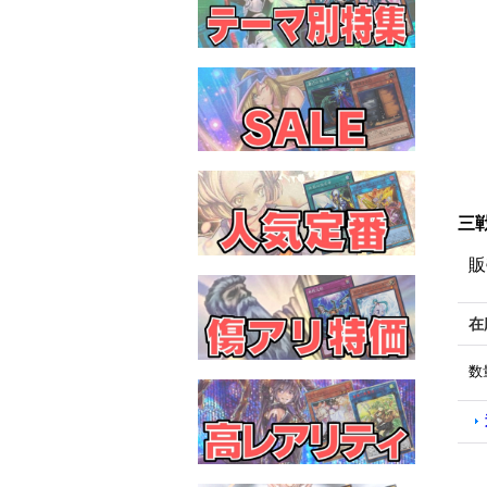
三戦
販
在
数