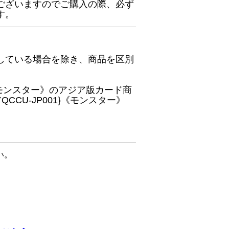
ございますのでご購入の際、必ず
す。
している場合を除き、商品を区別
}《モンスター》のアジア版カード商
CU-JP001}《モンスター》
い。