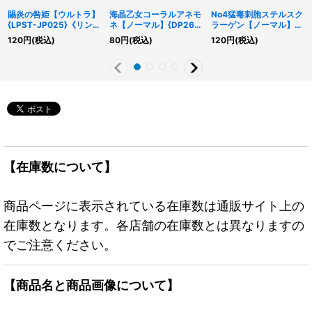
賜炎の咎姫【ウルトラ】
海晶乙女コーラルアネモ
No4猛毒刺胞ステルスク
{LPST-JP025}《リン
ネ【ノーマル】{DP26-
ラーゲン【ノーマル】
ク》
JP041}《リンク》
{AC04-JP040}《エク
120
円
(税込)
80
円
(税込)
120
円
(税込)
シーズ》
【在庫数について】
商品ページに表示されている在庫数は通販サイト上の
在庫数となります。各店舗の在庫数とは異なりますの
でご注意ください。
【商品名と商品画像について】