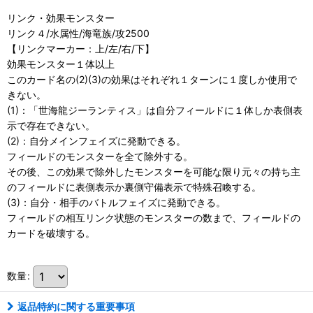
リンク・効果モンスター
リンク４/水属性/海竜族/攻2500
【リンクマーカー：上/左/右/下】
効果モンスター１体以上
このカード名の(2)(3)の効果はそれぞれ１ターンに１度しか使用で
きない。
(1)：「世海龍ジーランティス」は自分フィールドに１体しか表側表
示で存在できない。
(2)：自分メインフェイズに発動できる。
フィールドのモンスターを全て除外する。
その後、この効果で除外したモンスターを可能な限り元々の持ち主
のフィールドに表側表示か裏側守備表示で特殊召喚する。
(3)：自分・相手のバトルフェイズに発動できる。
フィールドの相互リンク状態のモンスターの数まで、フィールドの
カードを破壊する。
数量
:
返品特約に関する重要事項