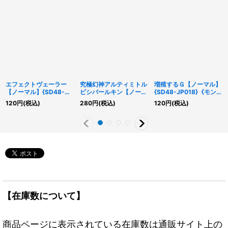
エフェクトヴェーラー
究極幻神アルティミトル
増殖するＧ【ノーマル】
【ノーマル】{SD48-
ビシバールキン【ノーマ
{SD48-JP018}《モンス
JP016}《モンスター》
ル】{PP18-JP006}《シ
ター》
120
円
(税込)
280
円
(税込)
120
円
(税込)
ンクロ》
【在庫数について】
商品ページに表示されている在庫数は通販サイト上の