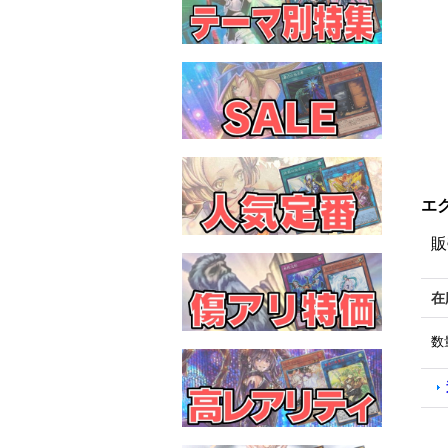
エク
販
在
数