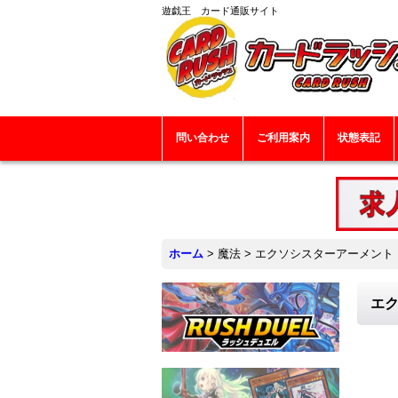
遊戯王 カード通販サイト
問い合わせ
ご利用案内
状態表記
ホーム
>
魔法
>
エクソシスターアーメント【ノ
エク