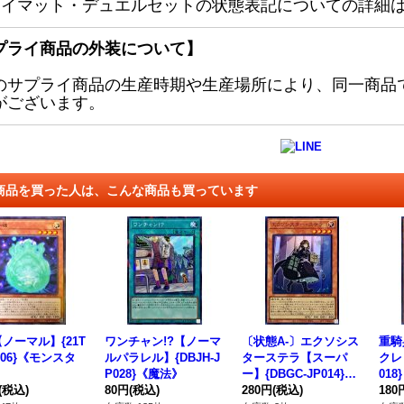
レイマット・デュエルセットの状態表記についての詳細
プライ商品の外装について】
のサプライ商品の生産時期や生産場所により、同一商品
がございます。
商品を買った人は、こんな商品も買っています
ノーマル】{21T
ワンチャン!?【ノーマ
〔状態A-〕エクソシス
重騎
P206}《モンスタ
ルパラレル】{DBJH-J
ターステラ【スーパ
クレ
P028}《魔法》
ー】{DBGC-JP014}
01
(税込)
80円
(税込)
《モンスター》
280円
(税込)
180