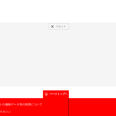
リセット
ページトップへ
トの価格データ等の利用について
マガジン