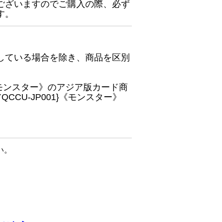
ございますのでご購入の際、必ず
す。
している場合を除き、商品を区別
}《モンスター》のアジア版カード商
CU-JP001}《モンスター》
い。