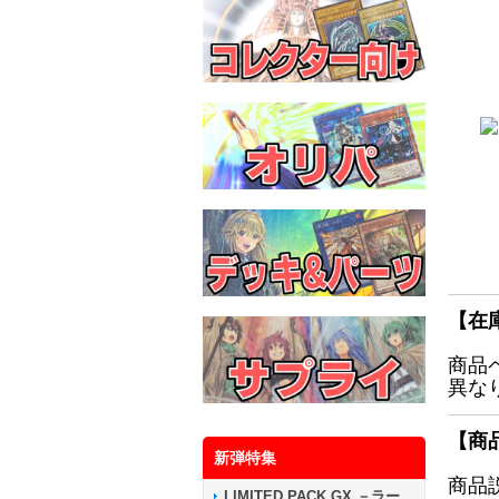
【在
商品
異な
【商
新弾特集
商品
LIMITED PACK GX －ラー