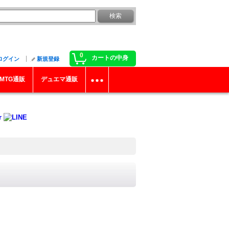
0
カートの中身
ログイン
新規登録
MTG通販
デュエマ通販