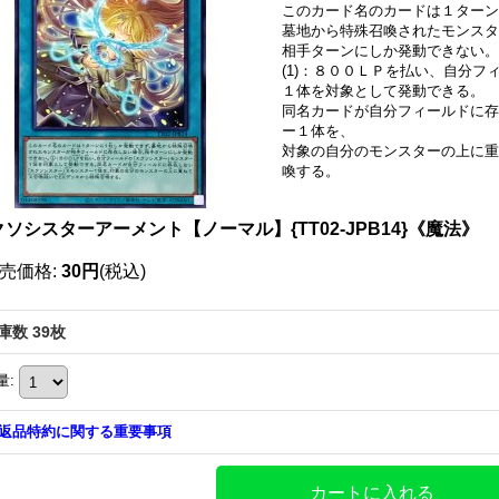
このカード名のカードは１ター
墓地から特殊召喚されたモンスタ
相手ターンにしか発動できない。
(1)：８００ＬＰを払い、自分
１体を対象として発動できる。
同名カードが自分フィールドに存
ー１体を、
対象の自分のモンスターの上に重
喚する。
ソシスターアーメント【ノーマル】{TT02-JPB14}《魔法》
売価格
:
30円
(税込)
庫数 39枚
量
:
返品特約に関する重要事項