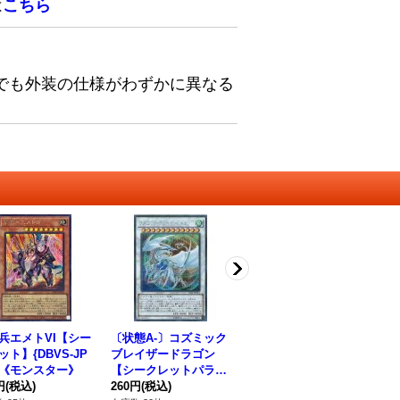
は
こちら
でも外装の仕様がわずかに異なる
兵エメトVI【シー
〔状態A-〕コズミック
エクソシスターズマニ
爆
ット】{DBVS-JP
ブレイザードラゴン
フィカ【ノーマル】{T
ー
8}《モンスター》
【シークレットパラレ
T02-JPB23}《エクシ
-J
円
(税込)
ル】{20AP-JP051}
260円
(税込)
ーズ》
30円
(税込)
1,