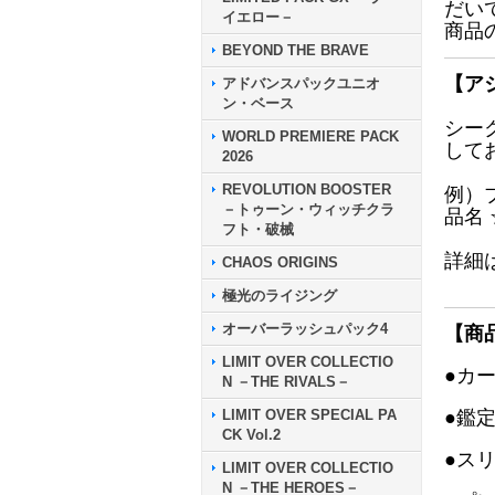
だい
イエロー－
商品
BEYOND THE BRAVE
【ア
アドバンスパックユニオ
ン・ベース
シー
WORLD PREMIERE PACK
して
2026
REVOLUTION BOOSTER
例）
－トゥーン・ウィッチクラ
品名
フト・破械
詳細
CHAOS ORIGINS
極光のライジング
オーバーラッシュパック4
【商
LIMIT OVER COLLECTIO
●カ
N －THE RIVALS－
LIMIT OVER SPECIAL PA
●鑑
CK Vol.2
●ス
LIMIT OVER COLLECTIO
N －THE HEROES－