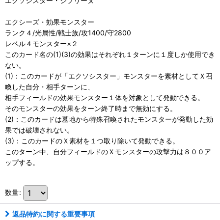
エクソシスター・ジブリーヌ
エクシーズ・効果モンスター
ランク４/光属性/戦士族/攻1400/守2800
レベル４モンスター×２
このカード名の(1)(3)の効果はそれぞれ１ターンに１度しか使用でき
ない。
(1)：このカードが「エクソシスター」モンスターを素材としてＸ召
喚した自分・相手ターンに、
相手フィールドの効果モンスター１体を対象として発動できる。
そのモンスターの効果をターン終了時まで無効にする。
(2)：このカードは墓地から特殊召喚されたモンスターが発動した効
果では破壊されない。
(3)：このカードのＸ素材を１つ取り除いて発動できる。
このターン中、自分フィールドのＸモンスターの攻撃力は８００ア
ップする。
数量
:
返品特約に関する重要事項