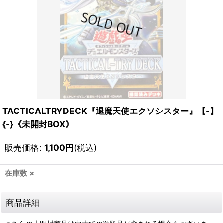
TACTICALTRYDECK『退魔天使エクソシスター』【-】
{-}《未開封BOX》
販売価格
:
1,100
円
(税込)
在庫数 ×
商品詳細