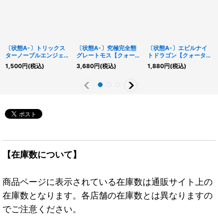
〔状態A-〕トリックス
〔状態A-〕究極完全態
〔状態A-〕エビルナイ
ターノーブルエンジェル
グレートモス【クォータ
トドラゴン【クォーター
【クォーターセンチュリ
ーセンチュリーシークレ
センチュリーシークレッ
1,500
円
(税込)
3,680
円
(税込)
1,880
円
(税込)
ーシークレット】
ット】{EDC1-JP001}
ト】{TDPP-JP015}《モ
{DP29-JP040}《リン
《モンスター》
ンスター》
ク》
【在庫数について】
商品ページに表示されている在庫数は通販サイト上の
在庫数となります。各店舗の在庫数とは異なりますの
でご注意ください。