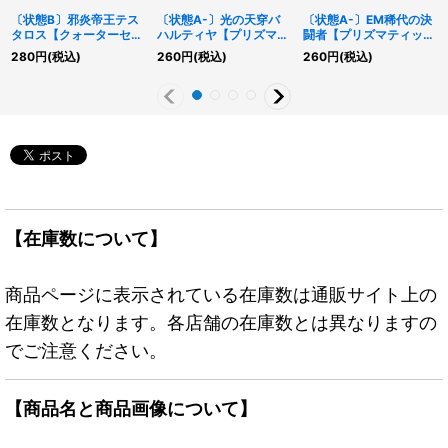
〔状態B〕邪炎帝王テス
〔状態A-〕光の天穿バ
〔状態A-〕EM稀代の決
タロス【クォーターセン
ハルティヤ【プリズマテ
闘者【プリズマティック
チュリーシークレット】
ィックシークレット】
シークレット】{HC01-
280
円
(税込)
260
円
(税込)
260
円
(税込)
{DUNE-JP023}《モン
{LIOV-JP023}《モンス
JP034}《モンスター》
スター》
ター》
【在庫数について】
商品ページに表示されている在庫数は通販サイト上の
在庫数となります。各店舗の在庫数とは異なりますの
でご注意ください。
【商品名と商品画像について】