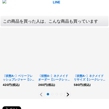
この商品を買った人は、こんな商品も買っています
〔状態A-〕ベリーフレ
〔状態A-〕ネクメイド
〔状態A-〕ネクメイド
ッシュプレジャー【シー
オーダー【シークレッ
リサイズ【シークレッ
クレット】{RD/KP18-
ト】{RD/KP23-JP051}
ト】{RD/KP23-JP050}
420
円
(税込)
260
円
(税込)
580
円
(税込)
JP023}《RDモンスタ
《RD魔法》
《RD魔法》
ー》