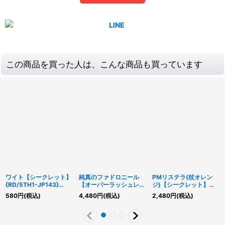
この商品を買った人は、こんな商品も買っています
ワイト【シークレット】
純真のファドロニール
PMリステラ(杖オレン
{RD/5TH1-JP143}
【オーバーラッシュレ
ジ)【シークレット】
《RDモンスター》
ア】{RD/5TH1-JP004}
{RD/KP21-JP022}
580
円
(税込)
4,480
円
(税込)
2,480
円
(税込)
《RDモンスター》
《RDモンスター》