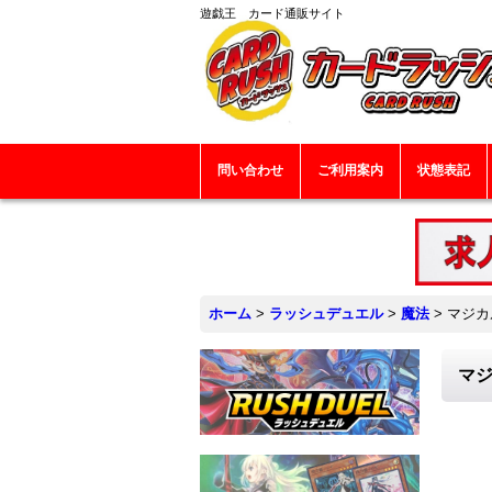
遊戯王 カード通販サイト
問い合わせ
ご利用案内
状態表記
ホーム
>
ラッシュデュエル
>
魔法
>
マジカ
マジ