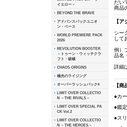
だい
イエロー－
商品
BEYOND THE BRAVE
【ア
アドバンスパックユニオ
ン・ベース
シー
WORLD PREMIERE PACK
して
2026
REVOLUTION BOOSTER
例）
－トゥーン・ウィッチクラ
品名
フト・破械
詳細
CHAOS ORIGINS
極光のライジング
オーバーラッシュパック4
【商
LIMIT OVER COLLECTIO
●カ
N －THE RIVALS－
LIMIT OVER SPECIAL PA
●鑑
CK Vol.2
●ス
LIMIT OVER COLLECTIO
N －THE HEROES－