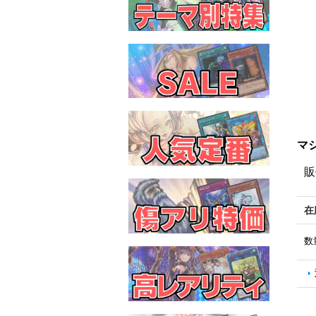
マジ
販
在
数