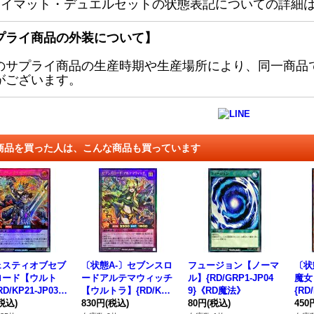
レイマット・デュエルセットの状態表記についての詳細
プライ商品の外装について】
のサプライ商品の生産時期や生産場所により、同一商品
がございます。
商品を買った人は、こんな商品も買っています
ェスティオブセブ
〔状態A-〕セブンスロ
フュージョン【ノーマ
〔状
ロード【ウルト
ードアルテマウィッチ
ル】{RD/GRP1-JP04
魔女
D/KP21-JP034}
【ウルトラ】{RD/KP1
9}《RD魔法》
{RD
Dフュージョン》
税込)
7-JP045}《RDフュー
830円
(税込)
80円
(税込)
Dモ
450