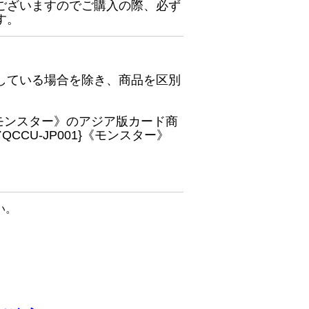
ございますのでご購入の際、必ず
す。
している場合を除き、商品を区別
}《モンスター》のアジア版カード商
CU-JP001}《モンスター》
い。