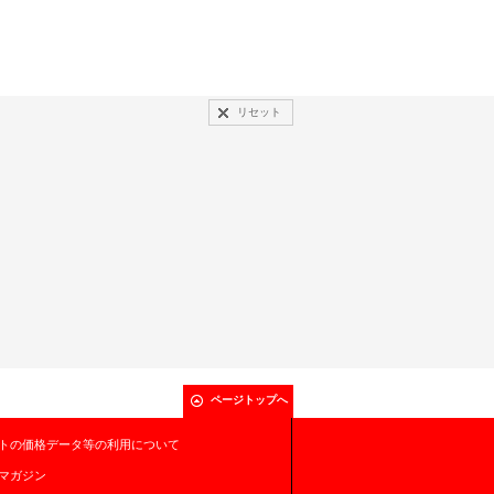
リセット
ページトップへ
トの価格データ等の利用について
マガジン