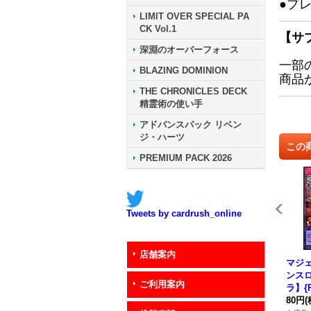
●プ
LIMIT OVER SPECIAL PA
CK Vol.1
【サ
深淵のオーバーフォース
一部
BLAZING DOMINION
商品
THE CHRONICLES DECK
精霊術の使い手
アドバンスパック リベン
ジ・ハーツ
この
PREMIUM PACK 2026
Tweets by cardrush_online
店舗案内
マジ
ンス
ご利用案内
ラ】{R
《R
80円
(