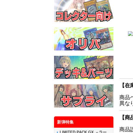
【在
商品
異な
【商
新弾特集
商品
LIMITED PACK GX －ラー