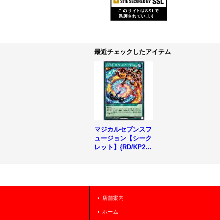
最近チェックしたアイテム
マジカルセブンスフ
ュージョン【シーク
レット】{RD/KP21-
JP050}《RD魔法》
店舗案内
ホーム