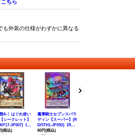
は
こちら
でも外装の仕様がわずかに異なる
態A-〕はぐれ使い
魔導騎士セブンスパラ
セブンスロードアルテ
セ
【シークレット】
ディン【スーパー】{R
マウィッチ【ウルト
マ
/KP17-JP007}《R
D/5TH1-JP092}《RD
ラ】{RD/KP17-JP045}
ット
ンスター》
円
(税込)
フュージョン》
80円
(税込)
《RDフュージョン》
880円
(税込)
5
1,