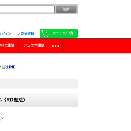
0
カートの中身
ログイン
新規登録
MTG通販
デュエマ通販
0}《RD魔法》
ン