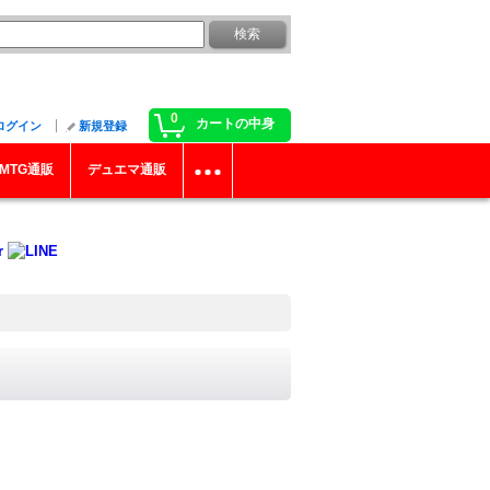
0
カートの中身
ログイン
新規登録
MTG通販
デュエマ通販