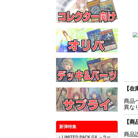
【在
商品
異な
【商
新弾特集
商品
LIMITED PACK GX －ラー