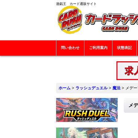
遊戯王 カード通販サイト
問い合わせ
ご利用案内
状態表記
ホーム
>
ラッシュデュエル
>
魔法
>
メデーア
メデ