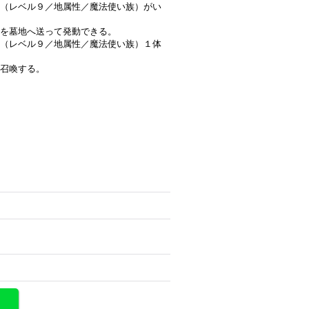
（レベル９／地属性／魔法使い族）がい
を墓地へ送って発動できる。
（レベル９／地属性／魔法使い族）１体
召喚する。