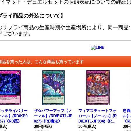
レイマット・デュエルセットの状態表記についての詳細
プライ商品の外装について】
のサプライ商品の生産時期や生産場所により、同一商品
がございます。
商品を買った人は、こんな商品も買っています
マッチライバリー
ザ☆パワーアップ【ノ
フィアスチュートフォ
忠義
マル】{RD/KP0
ーマル】{RD/EXT1-JP
ロール【ノーマル】{R
ル】{
057}《RD罠》
027}《RD魔法》
D/EXT1-JP034}《RD
《R
税込)
30円
(税込)
フュージョン》
30円
(税込)
30円