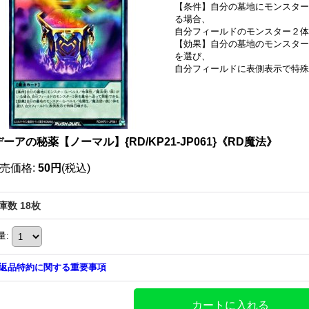
【条件】自分の墓地にモンスター
る場合、
自分フィールドのモンスター２体
【効果】自分の墓地のモンスター
を選び、
自分フィールドに表側表示で特殊
ーアの秘薬【ノーマル】{RD/KP21-JP061}《RD魔法》
売価格
:
50円
(税込)
庫数 18枚
量
:
返品特約に関する重要事項