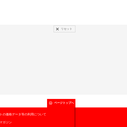
リセット
ページトップへ
トの価格データ等の利用について
マガジン