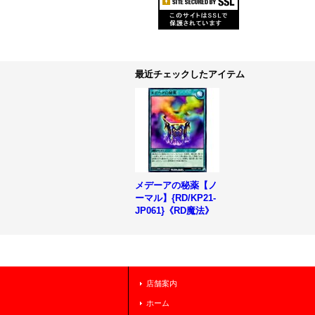
最近チェックしたアイテム
メデーアの秘薬【ノ
ーマル】{RD/KP21-
JP061}《RD魔法》
店舗案内
ホーム