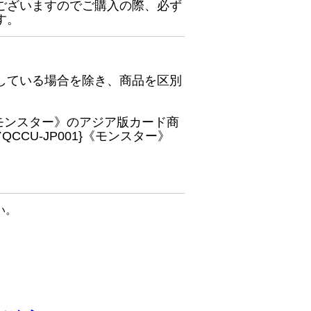
ございますのでご購入の際、必ず
す。
している場合を除き、商品を区別
}《モンスター》のアジア版カード商
CU-JP001}《モンスター》
い。