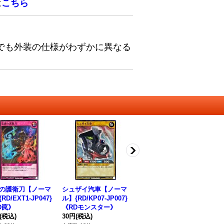
は
こちら
でも外装の仕様がわずかに異なる
の護衛刀【ノーマ
シュザイ汽車【ノーマ
夜明けの戦士【ノーマ
山
RD/EXT1-JP047}
ル】{RD/KP07-JP007}
ル】{RD/KP07-JP012}
D/
D罠》
《RDモンスター》
《RDモンスター》
モ
(税込)
30円
(税込)
30円
(税込)
30