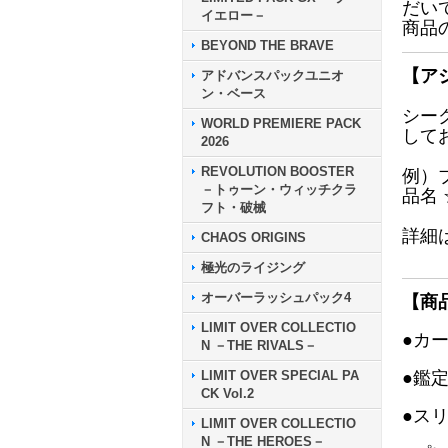
だい
イエロー－
商品
BEYOND THE BRAVE
【ア
アドバンスパックユニオ
ン・ベース
シー
WORLD PREMIERE PACK
して
2026
REVOLUTION BOOSTER
例）
－トゥーン・ウィッチクラ
品名
フト・破械
詳細
CHAOS ORIGINS
極光のライジング
オーバーラッシュパック4
【商
LIMIT OVER COLLECTIO
●カ
N －THE RIVALS－
LIMIT OVER SPECIAL PA
●鑑
CK Vol.2
●ス
LIMIT OVER COLLECTIO
N －THE HEROES－