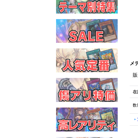
メデ
販
在
数