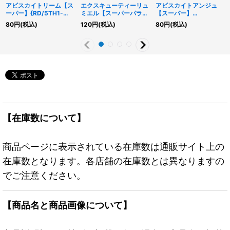
アビスカイトリーム【ス
エクスキューティーリュ
アビスカイトアンジュ
ーパー】{RD/5TH1-
ミエル【スーパーパラレ
【スーパー】
JP111}《RDモンスタ
ル】{RD/5TH1-JP074}
{RD/5TH1-JP110}《RD
80
円
(税込)
120
円
(税込)
80
円
(税込)
ー》
《RDモンスター》
モンスター》
【在庫数について】
商品ページに表示されている在庫数は通販サイト上の
在庫数となります。各店舗の在庫数とは異なりますの
でご注意ください。
【商品名と商品画像について】