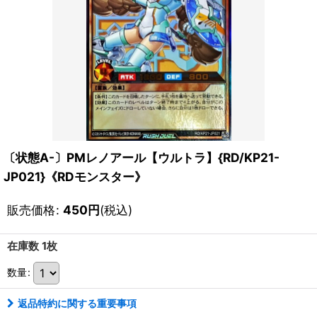
〔状態A-〕PMレノアール【ウルトラ】{RD/KP21-
JP021}《RDモンスター》
販売価格
:
450
円
(税込)
在庫数 1枚
数量
:
返品特約に関する重要事項