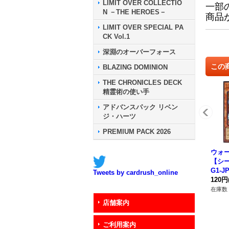
LIMIT OVER COLLECTIO
一部
N －THE HEROES－
商品
LIMIT OVER SPECIAL PA
CK Vol.1
深淵のオーバーフォース
この
BLAZING DOMINION
THE CHRONICLES DECK
精霊術の使い手
アドバンスパック リベン
ジ・ハーツ
PREMIUM PACK 2026
ウォ
【シー
G1-
Tweets by cardrush_online
ー》
120円
在庫数 
店舗案内
ご利用案内