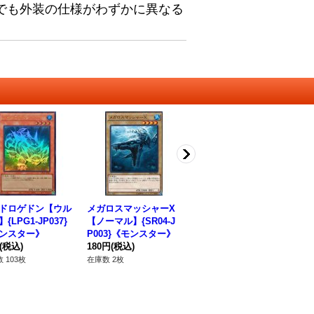
でも外装の仕様がわずかに異なる
ドロゲドン【ウル
メガロスマッシャーX
氷結界の照魔師【ノー
氷
{LPG1-JP037}
【ノーマル】{SR04-J
マルパラレル】{TW01
ュ
ンスター》
P003}《モンスター》
-JP031}《モンスタ
W0
(税込)
180円
(税込)
ー》
80円
(税込)
ロ
12
 103枚
在庫数 2枚
在庫数 35枚
在庫