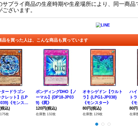
のサプライ商品の生産時期や生産場所により、同一商品
がございます。
商品を買った人は、こんな商品も買っています
ータードラゴン
ボンディングDHO【ノ
オキシゲドン【ウルト
ハイ
クレット】{LP
ーマル】{DP18-JP03
ラ】{LPG1-JP038}
トラ】
JP039}《モンスタ
9}《罠》
《モンスター》
《モ
(税込)
120円
(税込)
80円
(税込)
80円
175枚
在庫数 132枚
在庫数 129枚
在庫数