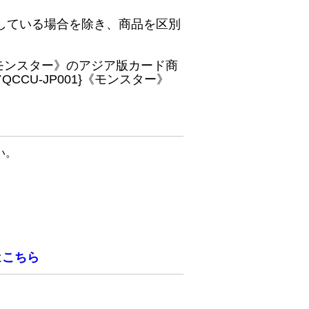
している場合を除き、商品を区別
}《モンスター》のアジア版カード商
CU-JP001}《モンスター》
い。
は
こちら