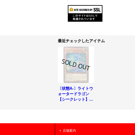
最近チェックしたアイテム
〔状態A-〕ライトウ
ォータードラゴン
【シークレット】{V
P25-JP003}《モン
スター》
店舗案内