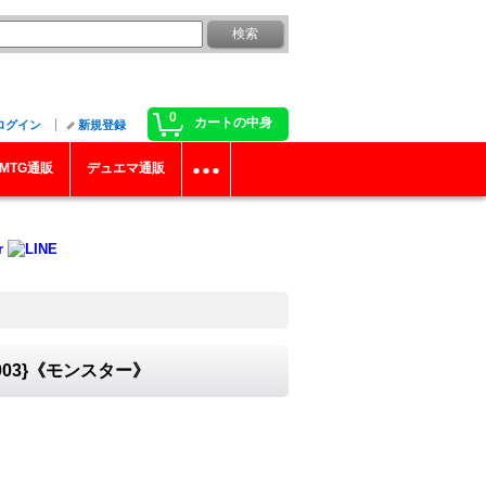
0
カートの中身
ログイン
新規登録
MTG通販
デュエマ通販
003}《モンスター》