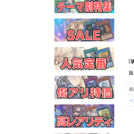
〔
販
在