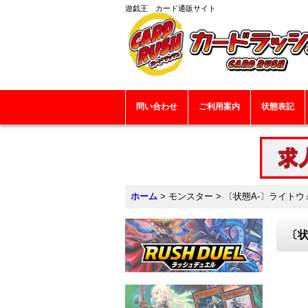
遊戯王 カード通販サイト
問い合わせ
ご利用案内
状態表記
ホーム
>
モンスター
>
〔状態A-〕ライトウォ
〔状