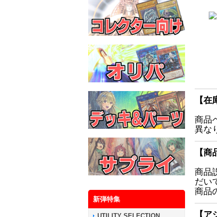
【在
商品
異な
【商
商品
だい
商品
新弾特集
【ア
UTILITY SELECTION