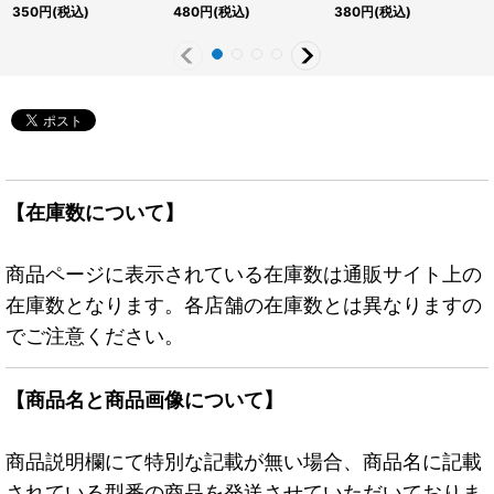
ターセンチュリーシーク
JP012}《モンスター》
リーシークレット】
350
円
(税込)
480
円
(税込)
380
円
(税込)
レット】{QCCP-
{QCCP-JP162}《魔
JP162}《魔法》
法》
【在庫数について】
商品ページに表示されている在庫数は通販サイト上の
在庫数となります。各店舗の在庫数とは異なりますの
でご注意ください。
【商品名と商品画像について】
商品説明欄にて特別な記載が無い場合、商品名に記載
されている型番の商品を発送させていただいておりま