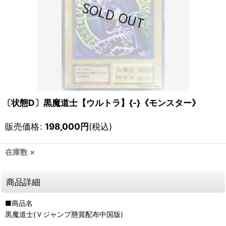
〔状態D〕黒魔道士【ウルトラ】{-}《モンスター》
販売価格
:
198,000
円
(税込)
在庫数 ×
商品詳細
■商品名
黒魔道士(Ｖジャンプ懸賞配布中国版)