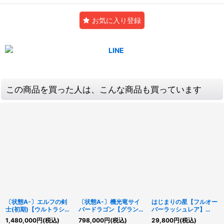
お気に入り登録
この商品を買った人は、こんな商品も買っています
〔状態A-〕エルフの剣
〔状態A-〕機光竜サイ
はじまりの星【フルオー
士(初期)【ウルトラシー
バードラゴン【グランド
バーラッシュレア】
クレット】{-}《モンス
マスター】{LOCR-
{RD/AP03-JP002}
1,480,000
円
(税込)
798,000
円
(税込)
29,800
円
(税込)