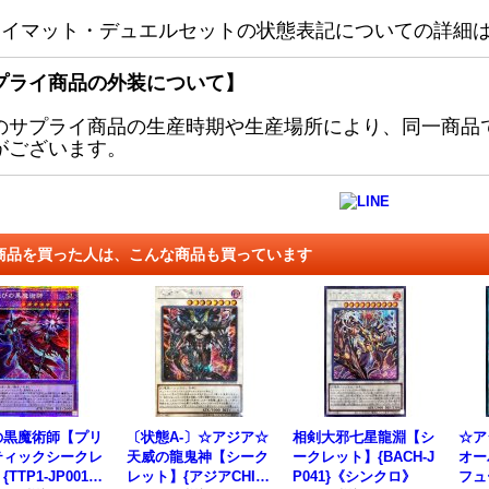
レイマット・デュエルセットの状態表記についての詳細
プライ商品の外装について】
のサプライ商品の生産時期や生産場所により、同一商品
がございます。
商品を買った人は、こんな商品も買っています
の黒魔術師【プリ
〔状態A-〕☆アジア☆
相剣大邪七星龍淵【シ
☆ア
ティックシークレ
天威の龍鬼神【シーク
ークレット】{BACH-J
オー
TTP1-JP001}
レット】{アジアCHIM
P041}《シンクロ》
フュ