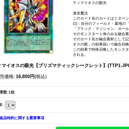
ティマイオスの眼光
速攻魔法
このカード名のカードは１ターン
(1)：自分のフィールド・墓地の
「ブラック・マジシャン・ガール
そのモンスター１体のみを融合
そのカード名が融合素材として記
オスの眼」の効果扱いで融合召喚
この効果で特殊召喚したモンスタ
される。
ィマイオスの眼光【プリズマティックシークレット】{TTP1-JP0
売価格
:
16,800円
(税込)
庫数 1枚
量
:
返品特約に関する重要事項