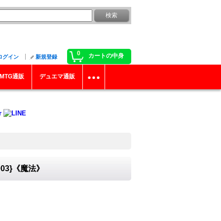
0
カートの中身
ログイン
新規登録
MTG通販
デュエマ通販
03}《魔法》