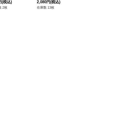
SPECIAL RED
円
(税込)
CH-JP051}《シンク
2,080円
(税込)
480円
(税込)
《
83
.】{アジア25PP-JP
ロ》
 2枚
在庫数 13枚
在庫数 7枚
在庫
3}《魔法》