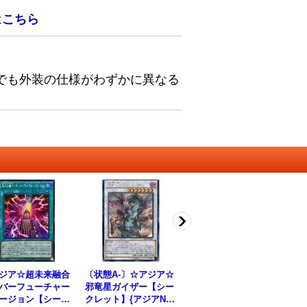
は
こちら
でも外装の仕様がわずかに異なる
ジア☆超未来融合
〔状態A-〕☆アジア☆
相剣大師赤霄【シーク
〔
バーフューチャー
邪竜星ガイザー【シー
レット】{BODE-JP04
リ
ージョン【シーク
クレット】{アジアNE
1}《シンクロ》
パー