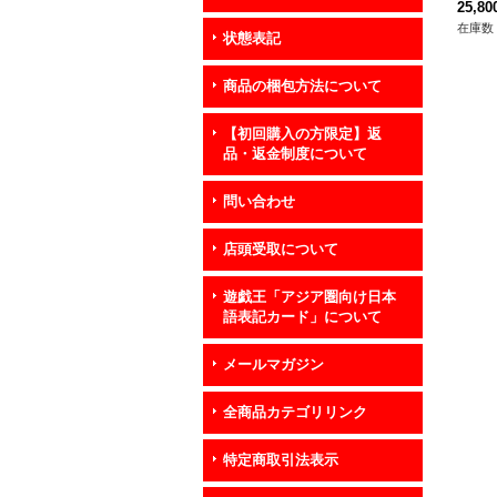
《融
25,8
在庫数 
状態表記
商品の梱包方法について
【初回購入の方限定】返
品・返金制度について
問い合わせ
店頭受取について
遊戯王「アジア圏向け日本
語表記カード」について
メールマガジン
全商品カテゴリリンク
特定商取引法表示