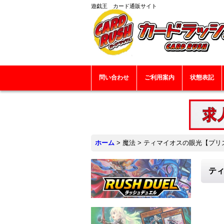
遊戯王 カード通販サイト
問い合わせ
ご利用案内
状態表記
ホーム
>
魔法
>
ティマイオスの眼光【プリズマ
ティ