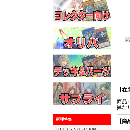
【在
商品
異な
新弾特集
【商
UTILITY SELECTION