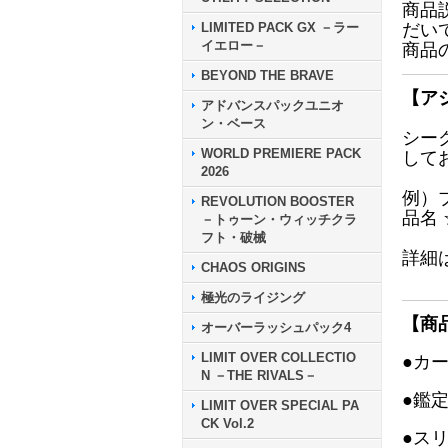
商品
LIMITED PACK GX －ラー
だい
イエロー－
商品
BEYOND THE BRAVE
【ア
アドバンスパックユニオ
ン・ベース
シー
WORLD PREMIERE PACK
して
2026
例）
REVOLUTION BOOSTER
品名
－トゥーン・ウィッチクラ
フト・破械
詳細
CHAOS ORIGINS
極光のライジング
【商
オーバーラッシュパック4
LIMIT OVER COLLECTIO
●カ
N －THE RIVALS－
●鑑
LIMIT OVER SPECIAL PA
CK Vol.2
●ス