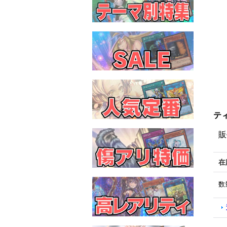
テ
販
在
数