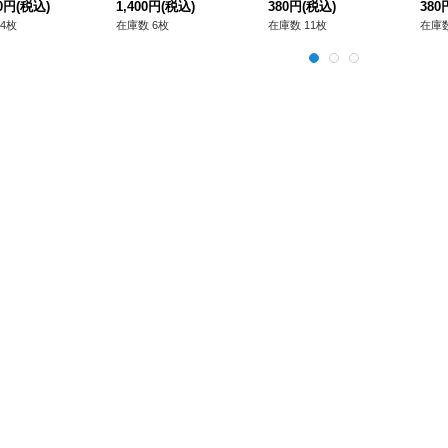
合》
00円
(税込)
-JP035}《シンクロ》
1,400円
(税込)
380円
(税込)
レット
380
Ver
4枚
在庫数 6枚
在庫数 11枚
在庫数
02