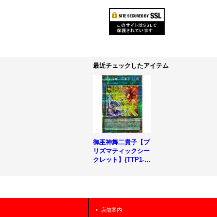
最近チェックしたアイテム
御巫神舞二貴子【プ
リズマティックシー
クレット】{TTP1-J
P059}《魔法》
店舗案内