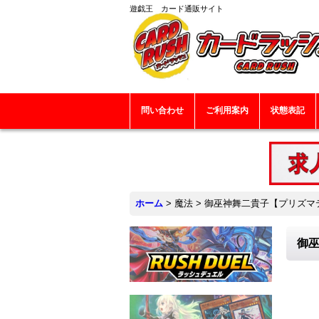
遊戯王 カード通販サイト
問い合わせ
ご利用案内
状態表記
ホーム
>
魔法
>
御巫神舞二貴子【プリズマティ
御巫