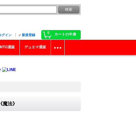
0
カートの中身
ログイン
新規登録
MTG通販
デュエマ通販
}《魔法》