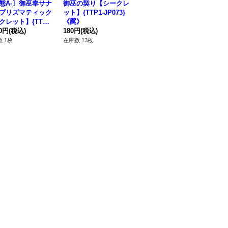
態A-〕御巫奉サナ
御巫の契り【シークレ
アラヒメの御巫【シー
S
プリズマティック
ット】{TTP1-JP073}
クレット】{DUNE-JP
マル
クレット】{TTP1-
《罠》
032}《儀式》
《
057}《モンスタ
30円
(税込)
180円
(税込)
180円
(税込)
80
 1枚
在庫数 13枚
在庫数 2枚
在庫