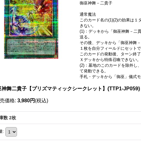
御巫神舞－二貴子
通常魔法
このカード名の(1)(2)の効果
きない。
(1)：デッキから「御巫神舞－
送る。
その後、デッキから「御巫神舞－
１枚を自分フィールドにセットで
このカードの発動後、ターン終了
Ｘデッキから特殊召喚できない。
(2)：墓地のこのカードを除外
て発動できる。
手札・デッキから「御巫」儀式モ
巫神舞二貴子【プリズマティックシークレット】{TTP1-JP059
売価格
:
3,980円
(税込)
庫数 2枚
量
: