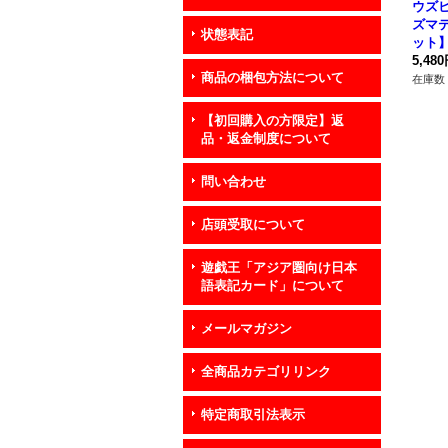
ウズ
ズマ
状態表記
ット】{
《エ
5,48
商品の梱包方法について
在庫数 
【初回購入の方限定】返
品・返金制度について
問い合わせ
店頭受取について
遊戯王「アジア圏向け日本
語表記カード」について
メールマガジン
全商品カテゴリリンク
特定商取引法表示