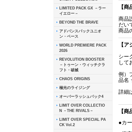
【商
LIMITED PACK GX －ラー
イエロー－
商品
BEYOND THE BRAVE
だい
商品
アドバンスパックユニオ
ン・ベース
【ア
WORLD PREMIERE PACK
2026
シー
REVOLUTION BOOSTER
して
－トゥーン・ウィッチクラ
フト・破械
例）
CHAOS ORIGINS
品名
極光のライジング
詳細
オーバーラッシュパック4
LIMIT OVER COLLECTIO
N －THE RIVALS－
【商
LIMIT OVER SPECIAL PA
●カ
CK Vol.2