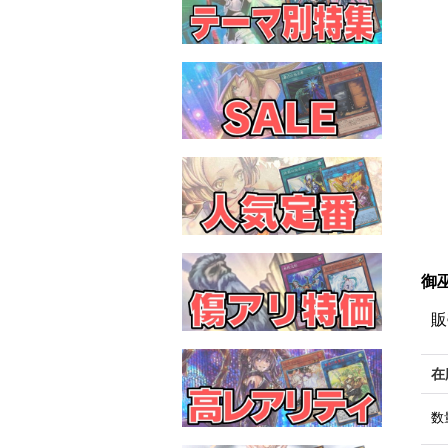
御
販
在
数