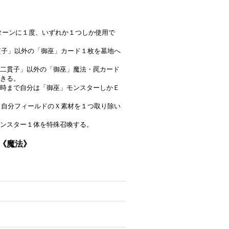
は１ターンに１度、いずれか１つしか使用で
二貫子」以外の「御巫」カード１枚を墓地へ
二貫子」以外の「御巫」魔法・罠カード
きる。
時まで自分は「御巫」モンスターしかＥ
し、自分フィールドのＸ素材を１つ取り除い
ンスター１体を特殊召喚する。
}《魔法》