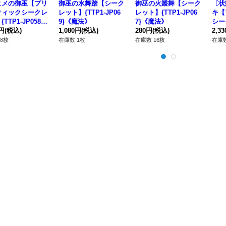
ヒメの御巫【プリ
御巫の水舞踏【シーク
御巫の火叢舞【シーク
〔状
ティックシークレ
レット】{TTP1-JP06
レット】{TTP1-JP06
キ【
TTP1-JP058}
9}《魔法》
7}《魔法》
シー
クシーズ》
0円
(税込)
1,080円
(税込)
280円
(税込)
JP
2,3
ー》
8枚
在庫数 1枚
在庫数 16枚
在庫数