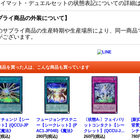
レイマット・デュエルセットの状態表記についての詳細
プライ商品の外装について】
のサプライ商品の生産時期や生産場所により、同一商品
がございます。
商品を買った人は、こんな商品も買っています
クチェンジ【シー
フュージョンデステニ
〔状態A-〕フェイバリ
[新]
ト】{QCCU-JP
ー【シークレット】{P
ットコンタクト【シー
背景
}《魔法》
AC1-JP048}《魔法》
クレット】{QCCU-JP
ンチ
(税込)
280円
(税込)
024}《罠》
260円
(税込)
ト】{
780