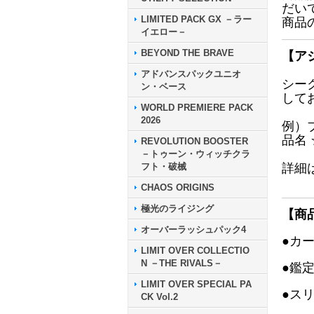
だい
LIMITED PACK GX －ラー
商品
イエロー－
BEYOND THE BRAVE
【ア
アドバンスパックユニオ
シー
ン・ベース
して
WORLD PREMIERE PACK
2026
例）
品名
REVOLUTION BOOSTER
－トゥーン・ウィッチクラ
フト・破械
詳細
CHAOS ORIGINS
極光のライジング
【商
オーバーラッシュパック4
●カ
LIMIT OVER COLLECTIO
N －THE RIVALS－
●鑑
LIMIT OVER SPECIAL PA
●ス
CK Vol.2