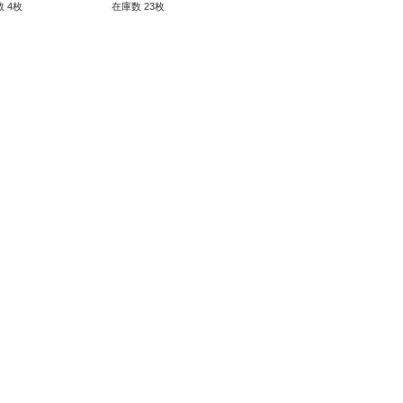
ンスター》
 4枚
在庫数 23枚
在庫数 138枚
在庫