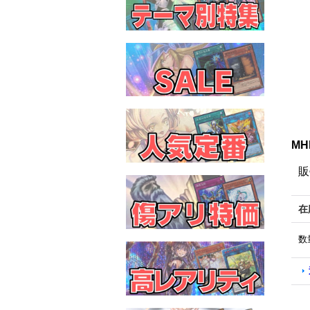
MH
販
在
数