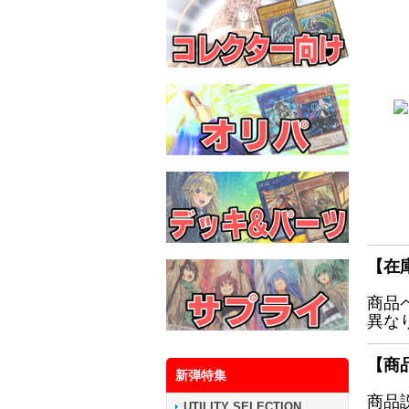
【在
商品
異な
【商
新弾特集
商品
UTILITY SELECTION