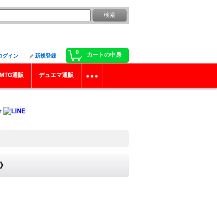
0
カートの中身
ログイン
新規登録
MTG通販
デュエマ通販
合》