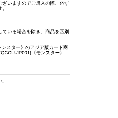
ございますのでご購入の際、必ず
す。
している場合を除き、商品を区別
}《モンスター》のアジア版カード商
CU-JP001}《モンスター》
い。