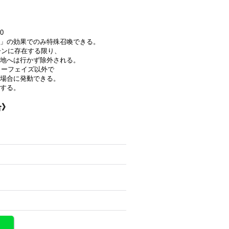
0
」の効果でのみ特殊召喚できる。
ーンに存在する限り、
地へは行かず除外される。
ローフェイズ以外で
場合に発動できる。
する。
合》