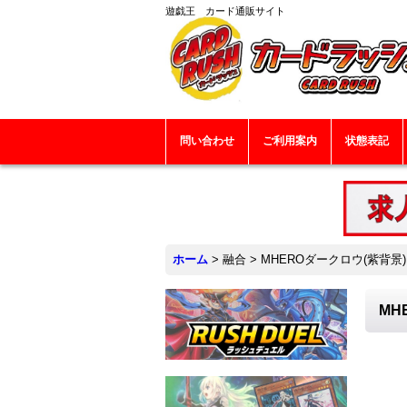
遊戯王 カード通販サイト
問い合わせ
ご利用案内
状態表記
ホーム
>
融合
>
MHEROダークロウ(紫背景)
MH