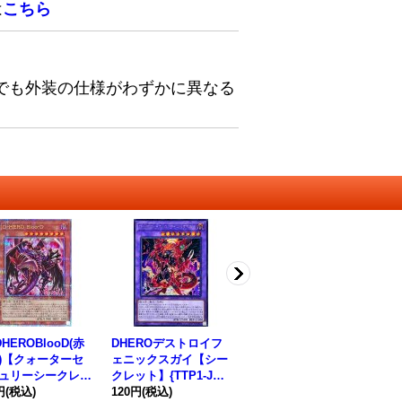
は
こちら
でも外装の仕様がわずかに異なる
DHEROBlooD(赤
DHEROデストロイフ
DHEROダークエンジ
〔
)【クォーターセ
ェニックスガイ【シー
ェル【シークレット】
ラ
ュリーシークレッ
クレット】{TTP1-JP0
{QCCU-JP030}《モン
ト】
QCAC-JP031}
円
(税込)
46}《融合》
120円
(税込)
スター》
120円
(税込)
《
35