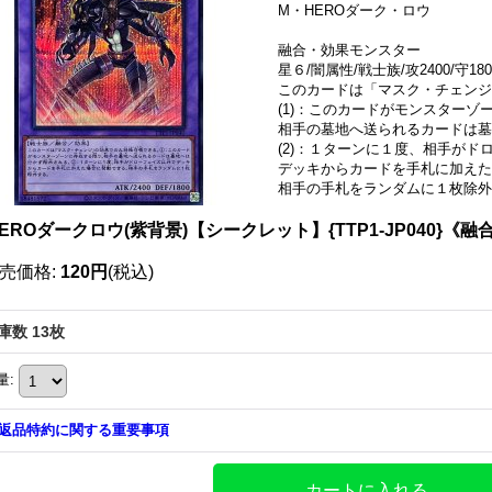
M・HEROダーク・ロウ
融合・効果モンスター
星６/闇属性/戦士族/攻2400/守180
このカードは「マスク・チェンジ
(1)：このカードがモンスターゾ
相手の墓地へ送られるカードは墓
(2)：１ターンに１度、相手がド
デッキからカードを手札に加えた
相手の手札をランダムに１枚除外
EROダークロウ(紫背景)【シークレット】{TTP1-JP040}《融
売価格
:
120円
(税込)
庫数 13枚
量
:
返品特約に関する重要事項