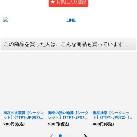
お気に入り登録
この商品を買った人は、こんな商品も買っています
御巫の火叢舞【シークレ
御巫の誘い輪舞【シーク
御巫神楽【シークレッ
ット】{TTP1-JP067}
レット】{TTP1-JP070}
ト】{TTP1-JP072}《魔
《魔法》
《魔法》
法》
280
円
(税込)
580
円
(税込)
480
円
(税込)