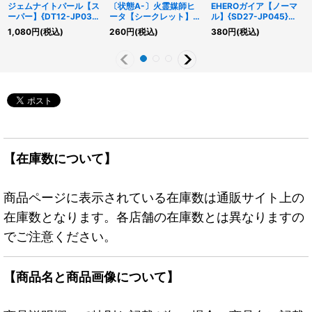
ジェムナイトパール【ス
〔状態A-〕火霊媒師ヒ
EHEROガイア【ノーマ
ーパー】{DT12-JP036}
ータ【シークレット】
ル】{SD27-JP045}
《エクシーズ》
{DUNE-JP026}《モン
《融合》
1,080
円
(税込)
260
円
(税込)
380
円
(税込)
スター》
【在庫数について】
商品ページに表示されている在庫数は通販サイト上の
在庫数となります。各店舗の在庫数とは異なりますの
でご注意ください。
【商品名と商品画像について】