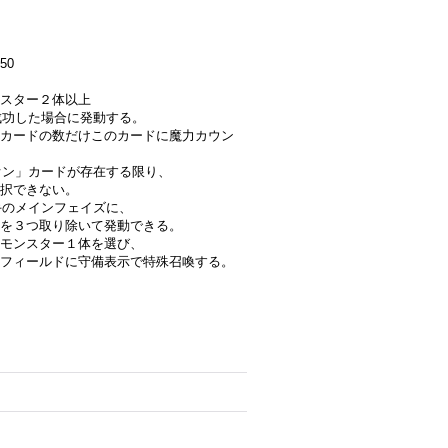
50
】
ンスター２体以上
成功した場合に発動する。
カードの数だけこのカードに魔力カウン
ミオン」カードが存在する限り、
択できない。
手のメインフェイズに、
を３つ取り除いて発動できる。
族モンスター１体を選び、
フィールドに守備表示で特殊召喚する。