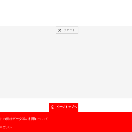
リセット
ページトップへ
トの価格データ等の利用について
マガジン