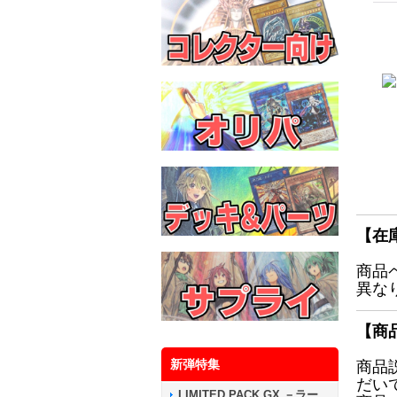
【在
商品
異な
【商
新弾特集
商品
だい
LIMITED PACK GX －ラー