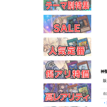
神聖
販
在