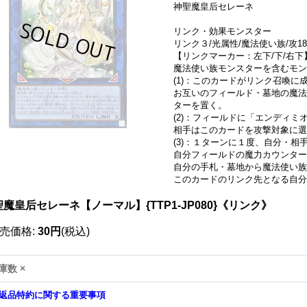
神聖魔皇后セレーネ
リンク・効果モンスター
リンク３/光属性/魔法使い族/攻18
【リンクマーカー：左下/下/右下
魔法使い族モンスターを含むモ
(1)：このカードがリンク召喚に
お互いのフィールド・墓地の魔法
ターを置く。
(2)：フィールドに「エンディ
相手はこのカードを攻撃対象に選
(3)：１ターンに１度、自分・相
自分フィールドの魔力カウンター
自分の手札・墓地から魔法使い
このカードのリンク先となる自分
魔皇后セレーネ【ノーマル】{TTP1-JP080}《リンク》
売価格
:
30円
(税込)
庫数 ×
返品特約に関する重要事項