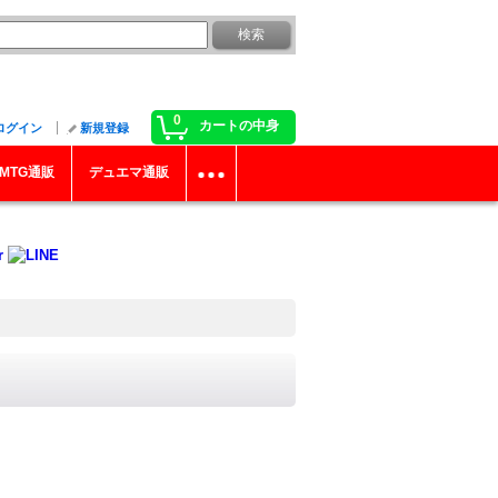
0
カートの中身
ログイン
新規登録
MTG通販
デュエマ通販