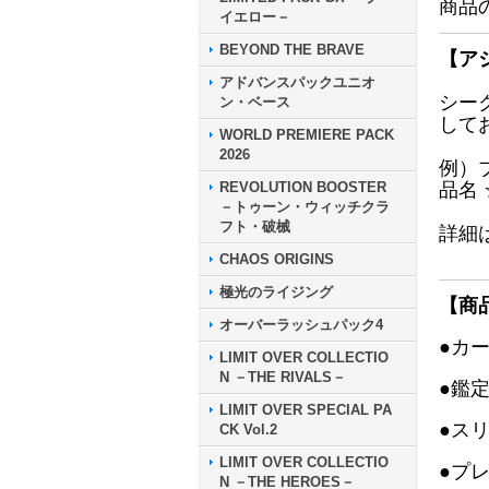
商品
イエロー－
BEYOND THE BRAVE
【ア
アドバンスパックユニオ
シー
ン・ベース
して
WORLD PREMIERE PACK
2026
例）
REVOLUTION BOOSTER
品名
－トゥーン・ウィッチクラ
フト・破械
詳細
CHAOS ORIGINS
極光のライジング
【商
オーバーラッシュパック4
●カ
LIMIT OVER COLLECTIO
N －THE RIVALS－
●鑑
LIMIT OVER SPECIAL PA
●ス
CK Vol.2
LIMIT OVER COLLECTIO
●プ
N －THE HEROES－