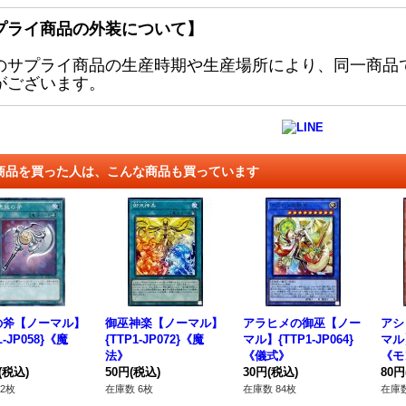
プライ商品の外装について】
のサプライ商品の生産時期や生産場所により、同一商品
がございます。
商品を買った人は、こんな商品も買っています
の斧【ノーマル】
御巫神楽【ノーマル】
アラヒメの御巫【ノー
アシ
L-JP058}《魔
{TTP1-JP072}《魔
マル】{TTP1-JP064}
マル】
法》
《儀式》
《モ
(税込)
50円
(税込)
30円
(税込)
80円
2枚
在庫数 6枚
在庫数 84枚
在庫数