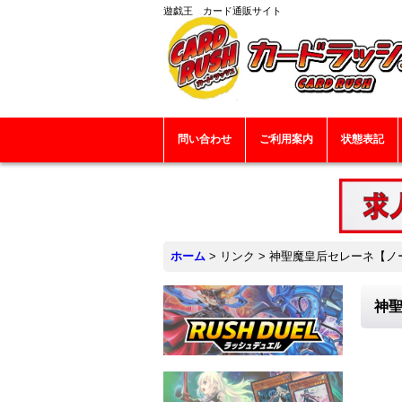
遊戯王 カード通販サイト
問い合わせ
ご利用案内
状態表記
ホーム
>
リンク
>
神聖魔皇后セレーネ【ノーマ
神聖