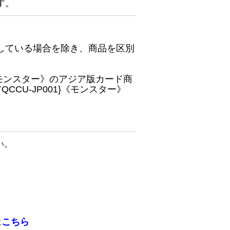
す。
している場合を除き、商品を区別
}《モンスター》のアジア版カード商
CU-JP001}《モンスター》
い。
は
こちら