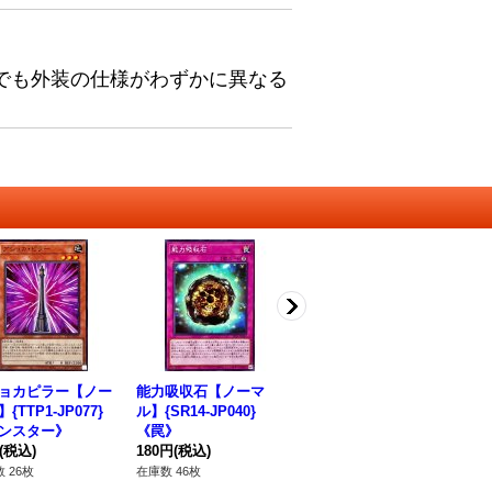
でも外装の仕様がわずかに異なる
ョカピラー【ノー
能力吸収石【ノーマ
御巫の火叢舞【ノーマ
脆
{TTP1-JP077}
ル】{SR14-JP040}
ル】{TTP1-JP067}
{T
ンスター》
《罠》
《魔法》
法
(税込)
180円
(税込)
50円
(税込)
30
 26枚
在庫数 46枚
在庫数 56枚
在庫