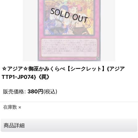
☆アジア☆御巫かみくらべ【シークレット】{アジア
TTP1-JP074}《罠》
販売価格
:
380
円
(税込)
在庫数 ×
商品詳細