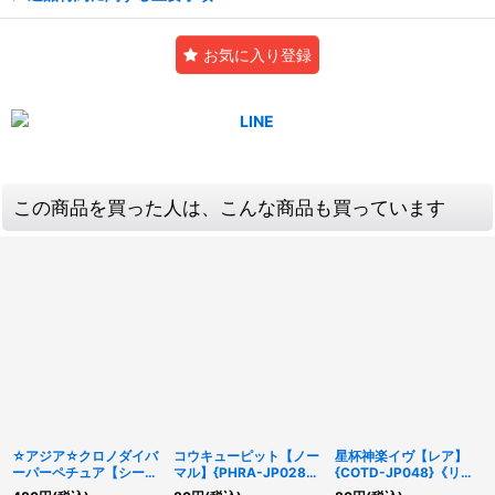
お気に入り登録
この商品を買った人は、こんな商品も買っています
☆アジア☆クロノダイバ
コウキューピット【ノー
星杯神楽イヴ【レア】
ーパーペチュア【シーク
マル】{PHRA-JP028}
{COTD-JP048}《リン
レット】{アジアEP19-
《モンスター》
ク》