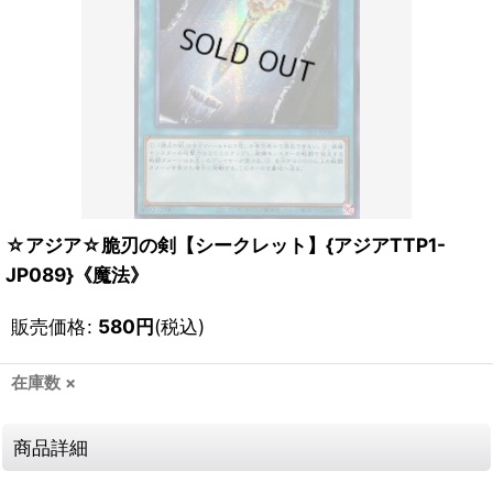
☆アジア☆脆刃の剣【シークレット】{アジアTTP1-
JP089}《魔法》
販売価格
:
580
円
(税込)
在庫数 ×
商品詳細