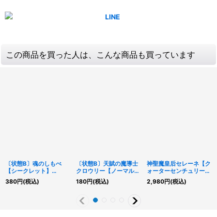
この商品を買った人は、こんな商品も買っています
〔状態B〕魂のしもべ
〔状態B〕天賦の魔導士
神聖魔皇后セレーネ【ク
【シークレット】
クロウリー【ノーマルパ
ォーターセンチュリーシ
{QCCU-JP010}《魔
ラレル】{25PP-JP017}
ークレット】{RC04-
380
円
(税込)
180
円
(税込)
2,980
円
(税込)
法》
《モンスター》
JP048}《リンク》