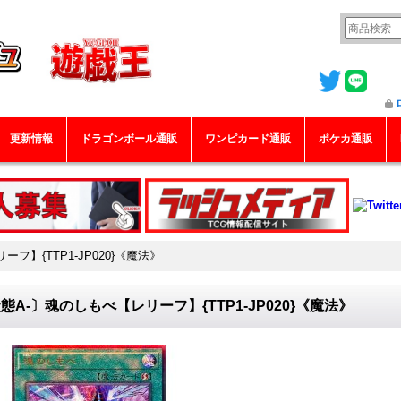
更新情報
ドラゴンボール通販
ワンピカード通販
ポケカ通販
フ】{TTP1-JP020}《魔法》
態A-〕魂のしもべ【レリーフ】{TTP1-JP020}《魔法》