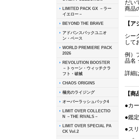
だい
商品
LIMITED PACK GX －ラー
イエロー－
【ア
BEYOND THE BRAVE
アドバンスパックユニオ
シー
ン・ベース
して
WORLD PREMIERE PACK
2026
例）
品名
REVOLUTION BOOSTER
－トゥーン・ウィッチクラ
詳細
フト・破械
CHAOS ORIGINS
極光のライジング
【商
オーバーラッシュパック4
●カ
LIMIT OVER COLLECTIO
N －THE RIVALS－
●鑑
LIMIT OVER SPECIAL PA
●ス
CK Vol.2