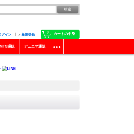
0
カートの中身
ログイン
新規登録
MTG通販
デュエマ通販