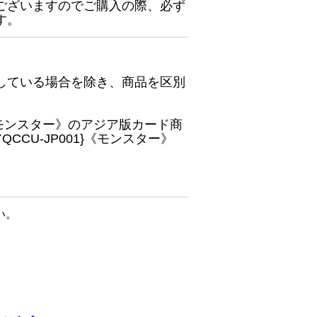
ございますのでご購入の際、必ず
す。
している場合を除き、商品を区別
}《モンスター》のアジア版カード商
CU-JP001}《モンスター》
い。