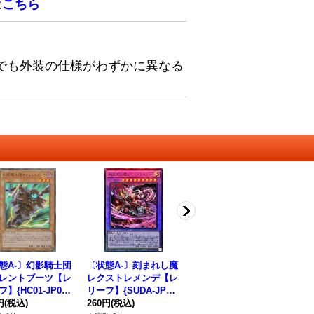
は
こちら
でも外装の仕様がわずかに異なる
態A-〕幻影騎士団
〔状態A-〕刻まれし魔
〔状態A-〕フェイバリ
ヴ
レントブーツ【レ
レクストレメンデ【レ
ットコンタクト【レリ
ッ
】{HC01-JP04
リーフ】{SUDA-JP03
ーフ】{TTP1-JP056}
OV
《モンスター》
円
(税込)
7}《融合》
260円
(税込)
《罠》
480円
(税込)
ー
18