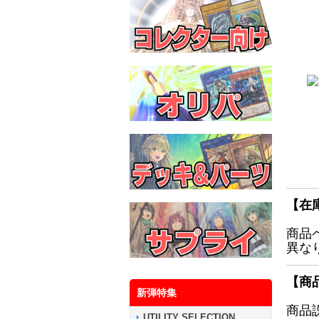
【在
商品
異な
【商
新弾特集
商品
UTILITY SELECTION