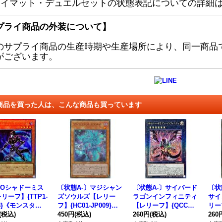
レイマット・デュエルセットの状態表記についての詳細
プライ商品の外装について】
のサプライ商品の生産時期や生産場所により、同一商品
がございます。
商品を買った人は、こんな商品も買っています
ROシャドーミス
〔状態A-〕マジシャン
〔状態A-〕サイバード
〔状
リーフ】{TTP1-
ズソウルズ【レリー
ラゴンインフィニティ
サイ
28}《モンスタ
フ】{HC01-JP009}
【レリーフ】{QCCP-J
リーフ
(税込)
《モンスター》
450円
(税込)
P026}《エクシーズ》
260円
(税込)
0}
260