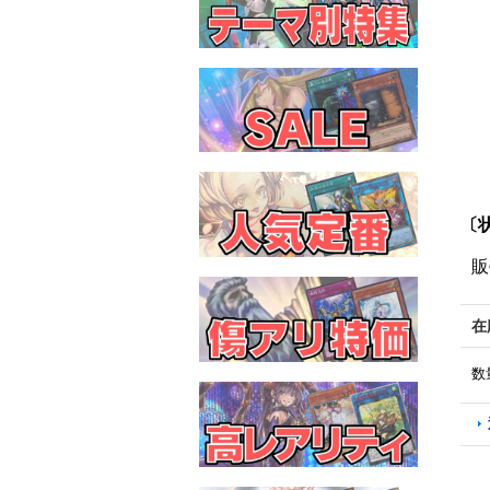
〔状
販
在
数