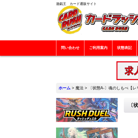
遊戯王 カード通販サイト
問い合わせ
ご利用案内
状態表記
ホーム
>
魔法
>
〔状態A-〕魂のしもべ【レリー
〔状