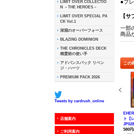
●プ
LIMIT OVER COLLECTIO
N －THE HEROES－
【サ
LIMIT OVER SPECIAL PA
CK Vol.1
一部
深淵のオーバーフォース
商品
BLAZING DOMINION
THE CHRONICLES DECK
精霊術の使い手
アドバンスパック リベン
この
ジ・ハーツ
PREMIUM PACK 2026
Tweets by cardrush_online
EHE
ト【レ
店舗案内
JP0
ー》
580円
ご利用案内