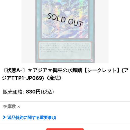
〔状態A-〕☆アジア☆御巫の水舞踏【シークレット】{ア
ジアTTP1-JP069}《魔法》
販売価格
:
830
円
(税込)
在庫数 ×
返品特約に関する重要事項