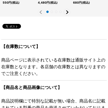
ット】{アジアTTP1-
シークレット】{TTP1-
ト】{アジアTTP1-
550
円
(税込)
4,480
円
(税込)
680
円
(税込)
JP060}《モンスター》
JP058}《エクシーズ》
JP062}《モンスター》
【在庫数について】
商品ページに表示されている在庫数は通販サイト上の
在庫数となります。各店舗の在庫数とは異なりますの
でご注意ください。
【商品名と商品画像について】
商品説明欄にて特別な記載が無い場合、商品名に記載
されている型番の商品を発送させていただいておりま