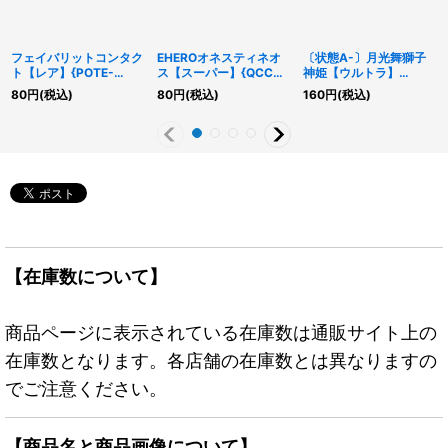
フェイバリットコンタク
EHEROオネスティネオ
〔状態A-〕月光舞獅子
ト【レア】{POTE-
ス【スーパー】{QCCU-
神姫【ウルトラ】
JP069}《罠》
JP017}《モンスター》
{DUAD-JP030}《融
80
円
(税込)
80
円
(税込)
160
円
(税込)
合》
【在庫数について】
商品ページに表示されている在庫数は通販サイト上の
在庫数となります。各店舗の在庫数とは異なりますの
でご注意ください。
【商品名と商品画像について】