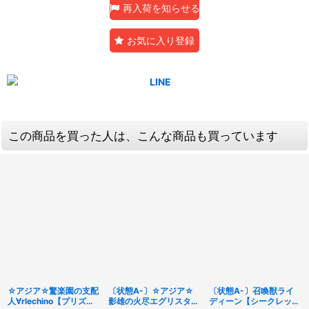
再入荷を知らせる
お気に入り登録
この商品を買った人は、こんな商品も買っています
☆アジア☆驚楽園の支配
〔状態A-〕☆アジア☆
〔状態A-〕召喚獣ライ
人∀rlechino【プリズマ
影雄の火尽エグリスタ
ディーン【シークレッ