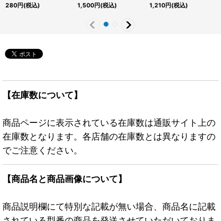
ティックシークレット】
【シークレットパラレ
ト】{SLF1-JP023}《融
280
円
(税込)
1,500
円
(税込)
1,210
円
(税込)
{アジアLIOV-JP006}
ル】{アジアTW03-
合》
《モンスター》
JP062}《モンスター》
【在庫数について】
商品ページに表示されている在庫数は通販サイト上の
在庫数となります。各店舗の在庫数とは異なりますの
でご注意ください。
【商品名と商品画像について】
商品説明欄にて特別な記載が無い場合、商品名に記載
されている型番の商品を発送させていただいておりま