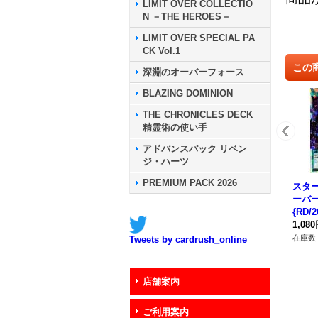
LIMIT OVER COLLECTIO
N －THE HEROES－
LIMIT OVER SPECIAL PA
CK Vol.1
この
深淵のオーバーフォース
BLAZING DOMINION
THE CHRONICLES DECK
精霊術の使い手
アドバンスパック リベン
ジ・ハーツ
PREMIUM PACK 2026
スタ
ーバ
{RD/
D魔法
1,08
在庫数 
Tweets by cardrush_online
店舗案内
ご利用案内