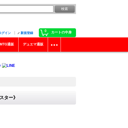
0
カートの中身
ログイン
新規登録
MTG通販
デュエマ通販
ンスター》