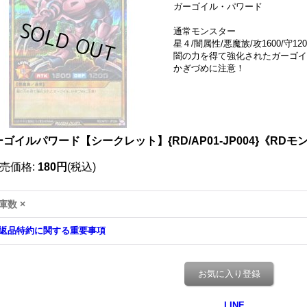
ガーゴイル・パワード
通常モンスター
星４/闇属性/悪魔族/攻1600/守120
闇の力を得て強化されたガーゴイ
かぎづめに注意！
ゴイルパワード【シークレット】{RD/AP01-JP004}《RD
売価格
:
180円
(税込)
庫数 ×
返品特約に関する重要事項
お気に入り登録