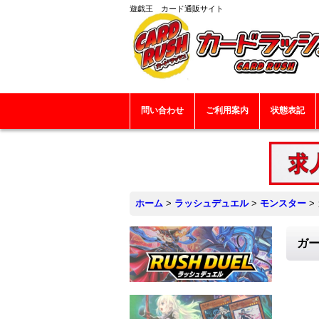
遊戯王 カード通販サイト
問い合わせ
ご利用案内
状態表記
ホーム
>
ラッシュデュエル
>
モンスター
>
ガー