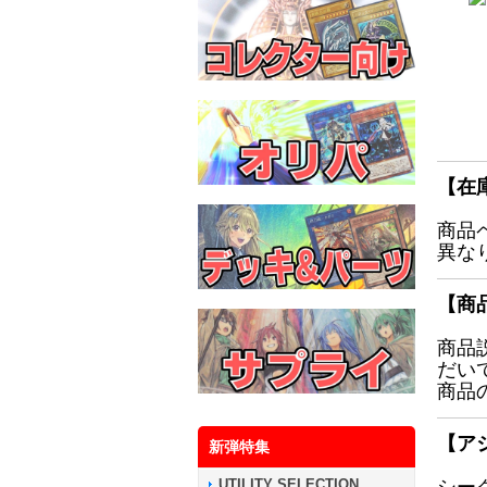
【在
商品
異な
【商
商品
だい
商品
【ア
新弾特集
UTILITY SELECTION