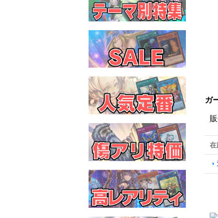
ガー
販
在