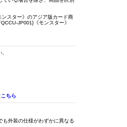
している場合を除き、商品を区別
}《モンスター》のアジア版カード商
CU-JP001}《モンスター》
い。
は
こちら
でも外装の仕様がわずかに異なる