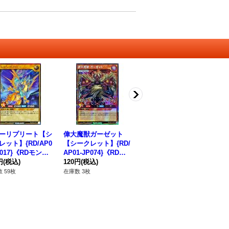
ーリプリート【シ
偉大魔獣ガーゼット
〔状態A-〕獣岩塊ラン
ゼ
レット】{RD/AP0
【シークレット】{RD/
ブルパイル【オーバー
AP
P017}《RDモンス
AP01-JP074}《RDモ
ラッシュレア】{RD/K
チ
》
円
(税込)
ンスター》
120円
(税込)
P24-JP030}《RDモン
420円
(税込)
38
スター》
 59枚
在庫数 3枚
在庫数 3枚
在庫