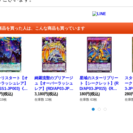
商品を買った人は、こんな商品も買っています
ーリスタート【オ
綺羅流聖のプリアージ
星域のスターリプリー
スタ
ーラッシュレア】
ュ【オーバーラッシュ
ト【シークレット】{R
ーク
26S1-JP003}《R
レア】{RD/AP03-JP06
D/AP03-JP015}《RD
3-J
》
0円
(税込)
0}《RDモンスター》
3,180円
(税込)
フュージョン》
180円
(税込)
ター
280
19枚
在庫数 13枚
在庫数 63枚
在庫数