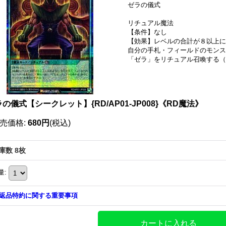
ゼラの儀式
リチュアル魔法
【条件】なし
【効果】レベルの合計が８以上に
自分の手札・フィールドのモンス
「ゼラ」をリチュアル召喚する（
の儀式【シークレット】{RD/AP01-JP008}《RD魔法》
売価格
:
680円
(税込)
庫数 8枚
量
:
返品特約に関する重要事項