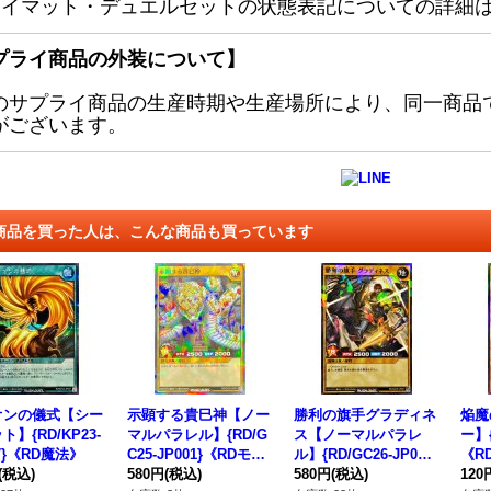
レイマット・デュエルセットの状態表記についての詳細
プライ商品の外装について】
のサプライ商品の生産時期や生産場所により、同一商品
がございます。
商品を買った人は、こんな商品も買っています
オンの儀式【シー
示顕する貴巳神【ノー
勝利の旗手グラディネ
焔魔
ト】{RD/KP23-
マルパラレル】{RD/G
ス【ノーマルパラレ
ー】{
57}《RD魔法》
C25-JP001}《RDモン
ル】{RD/GC26-JP001}
《R
(税込)
スター》
580円
(税込)
《RDモンスター》
580円
(税込)
120