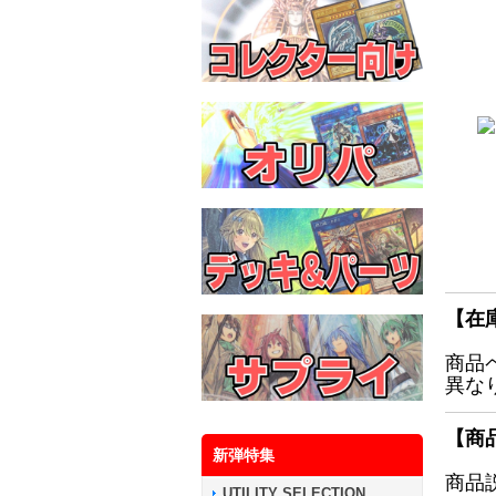
【在
商品
異な
【商
新弾特集
商品
UTILITY SELECTION