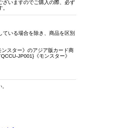
ございますのでご購入の際、必ず
す。
している場合を除き、商品を区別
}《モンスター》のアジア版カード商
CU-JP001}《モンスター》
い。