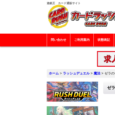
遊戯王 カード通販サイト
問い合わせ
ご利用案内
状態表記
ホーム
>
ラッシュデュエル
>
魔法
>
ゼラの儀
ゼラ