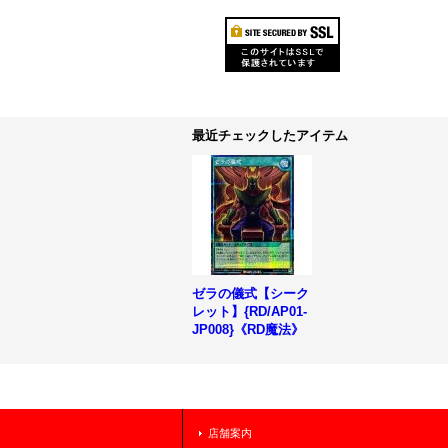
最近チェックしたアイテム
ゼラの儀式【シーク
レット】{RD/AP01-
JP008}《RD魔法》
店舗案内