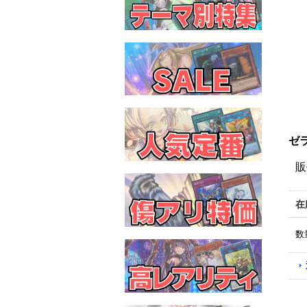
ゼラ
販
在
数