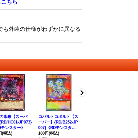
は
こちら
でも外装の仕様がわずかに異なる
の永狼【スーパ
コバルトコボルト【ス
エクスキューティーリ
ス
RD/HC01-JP073}
ーパー】{RD/B252-JP
リウス【オーバーラッ
ン
Dモンスター》
007}《RDモンスタ
シュレア】{RD/ORP2-
D/
円
(税込)
ー》
180円
(税込)
JP002}《RDモンスタ
7,480円
(税込)
リ
3,