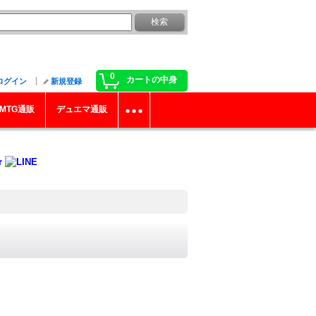
0
カートの中身
ログイン
新規登録
MTG通販
デュエマ通販