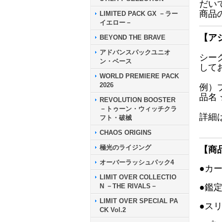
だい
商品
LIMITED PACK GX －ラー
イエロー－
【ア
BEYOND THE BRAVE
アドバンスパックユニオ
シー
ン・ベース
して
WORLD PREMIERE PACK
2026
例）
品名
REVOLUTION BOOSTER
－トゥーン・ウィッチクラ
詳細
フト・破械
CHAOS ORIGINS
極光のライジング
【商
オーバーラッシュパック4
●カ
LIMIT OVER COLLECTIO
N －THE RIVALS－
●鑑
LIMIT OVER SPECIAL PA
●ス
CK Vol.2